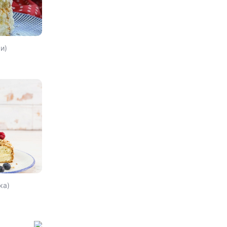
и)
ка)