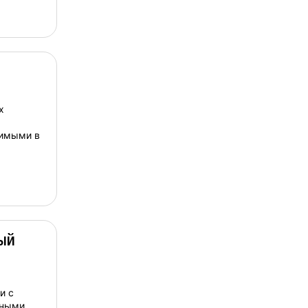
х
имыми в
ый
и с
чными