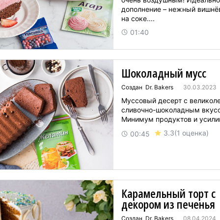
дополнение – нежный вишнё
на соке....
01:40
Шоколадный мусс
Создан Dr. Bakers
30.03.2023
Муссовый десерт с великол
сливочно-шоколадным вкус
Минимум продуктов и усилий!
3.3
(1 оценка)
00:45
Карамельный торт с
декором из печенья
Создан Dr. Bakers
08.04.2024