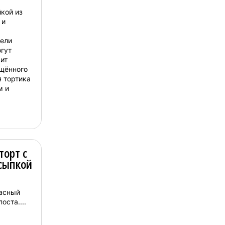
кой из
 и
гут
ит
ущённого
я тортика
м и
торт с
осыпкой
расный
оста....