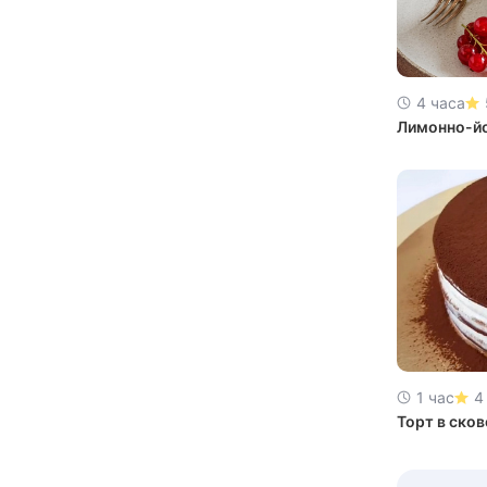
4 часа
Лимонно-йо
1 час
4
Торт в ско