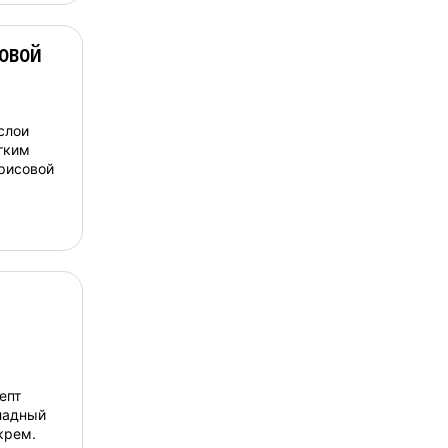
овой
слои
гким
рисовой
епт
ладный
крем.