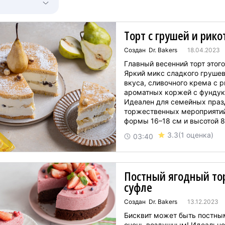
Торт с грушей и рико
Создан Dr. Bakers
18.04.2023
Главный весенний торт этого
Яркий микс сладкого грушев
вкуса, сливочного крема с р
ароматных коржей с фундук
Идеален для семейных праз
торжественных мероприятий
формы 16–18 см и высотой 8 
3.3
(1 оценка)
03:40
Постный ягодный то
суфле
Создан Dr. Bakers
13.12.2023
Бисквит может быть постным
очень воздушным! Идеально