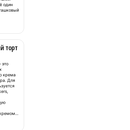
ё один
сташковый
й торт
 это
х
о крема
ра. Для
ьзуется
ers,
ную
кремом,
орируется