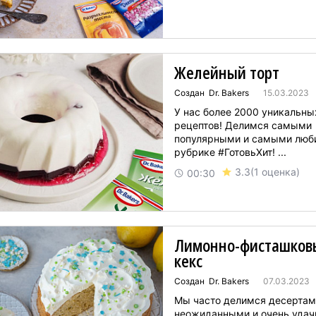
Желейный торт
Создан Dr. Bakers
15.03.2023
У нас более 2000 уникальны
рецептов! Делимся самыми
популярными и самыми люб
рубрике #ГотовьХит! ...
3.3
(1 оценка)
00:30
Лимонно-фисташков
кекс
Создан Dr. Bakers
07.03.2023
Мы часто делимся десертам
неожиданными и очень уда