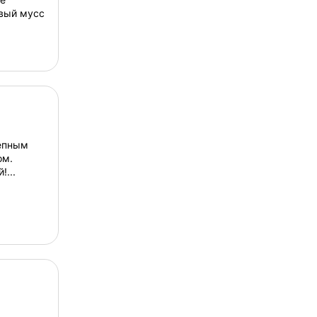
вый мусс
епным
ом.
...