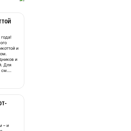
ттой
 года!
ого
икоттой и
ом.
дников и
. Для
см....
рт-
 – и
е