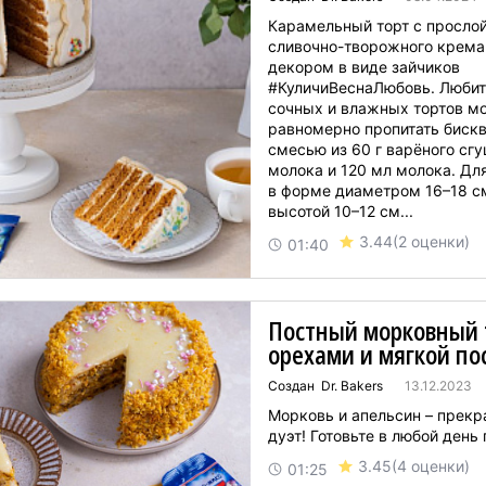
Карамельный торт с прослой
сливочно-творожного крема
декором в виде зайчиков
#КуличиВеснаЛюбовь. Любители
сочных и влажных тортов мо
равномерно пропитать бискв
смесью из 60 г варёного сг
молока и 120 мл молока. Дл
в форме диаметром 16–18 с
высотой 10–12 см...
3.44
(2 оценки)
01:40
Постный морковный 
орехами и мягкой п
Создан Dr. Bakers
13.12.2023
Морковь и апельсин – прек
дуэт! Готовьте в любой день п
3.45
(4 оценки)
01:25