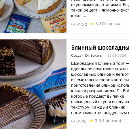
вкусовыми сочетаниями. Ещ
такой рецепт – лимонно-фи
кекс! ...
3.3
(1 оценка)
01:30
Блинный шоколадны
Создан Dr. Bakers
26.09.2024
Шоколадный блинный торт —
идеальное сочетание нежны
шоколадных блинов и легког
из сметаны и творожного сы
приготовления блинов испол
какао и разрыхлитель Dr. Bak
которые придают выпечке
насыщенный вкус и воздуш
текстуру. Каждый блинчик
промазывается воздушным 
а готовый торт покрывается
3.3
(1 оценка)
01:10
шоколадной глазурью и дек
золотыми кристаллами. Это