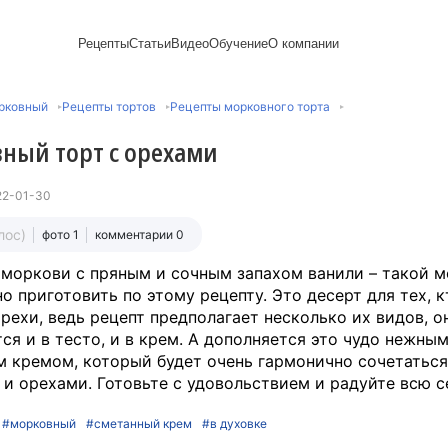
Рецепты
Статьи
Видео
Обучение
О компании
Рецепты блинов
Лайфхаки
Пирожки
Ассортимент
Новый год
Пирожные
рковный
Рецепты тортов
Рецепты морковного торта
Сезонная выпечка
Выпечка и тесто
Торты рецепты
Контакты
Булочки
Постные рецепты
Десерты и сладкая
Печенье
Professional (HoReСa)
Пицца и ф
ный торт с орехами
Пасхальная выпечка
выпечка
Пряники
Карьера
Запеканки
Завтраки
ПП и постные блюда
Оладьи
Международный
Кексы
Рецепты пирогов
Сезонная выпечка
Сырники
стандарт
Вафли
22-01-30
Напитки и легкие
сертификации
закуски
Медиакит
лос)
фото 1
комментарии 0
моркови с пряным и сочным запахом ванили – такой 
о приготовить по этому рецепту. Это десерт для тех, к
рехи, ведь рецепт предполагает несколько их видов, о
ся и в тесто, и в крем. А дополняется это чудо нежны
 кремом, который будет очень гармонично сочетаться
и орехами. Готовьте с удовольствием и радуйте всю с
#морковный
#сметанный крем
#в духовке