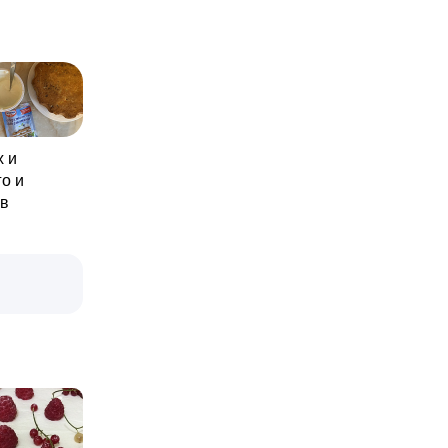
х и
о и
ов