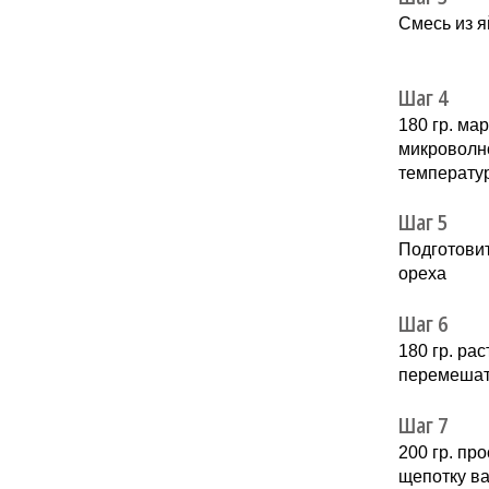
Смесь из я
Шаг 4
180 гр. ма
микроволно
температур
Шаг 5
Подготовит
ореха
Шаг 6
180 гр. ра
перемеша
Шаг 7
200 гр. пр
щепотку ва