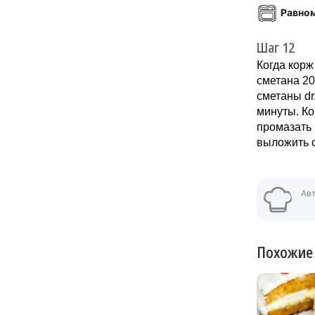
Равно
Шаг 12
Когда корж
сметана 200
сметаны dr
минуты. Ко
промазать 
выложить с
Ав
Похожие