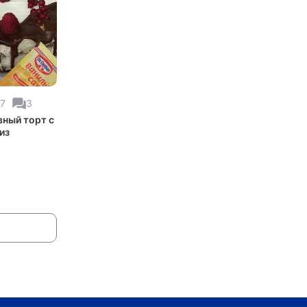
37
3
ный торт с
из