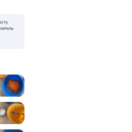
есту
литель