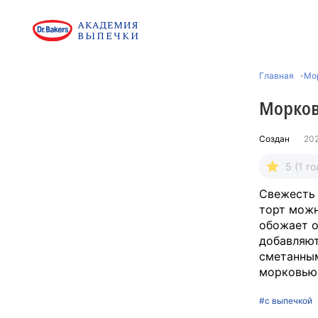
Главная
Мо
Морков
Создан
20
5 (1 го
Свежесть 
торт можн
обожает о
добавляют
сметанным
морковью 
#с выпечкой