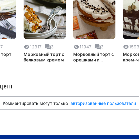
7
12317
3
11947
3
159
 торт
Морковный торт с
Морковный торт с
Морков
белковым кремом
орешками и
крем-ч
кремом
ецепт
Комментировать могут только
авторизованные пользователи