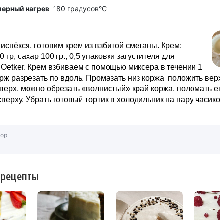
мерный нагрев
180 градусов°C
 испёкся, готовим крем из взбитой сметаны. Крем:
 гр, сахар 100 гр., 0,5 упаковки загустителя для
.Oetker. Крем взбиваем с помощью миксера в течении 1
рж разрезать по вдоль. Промазать низ коржа, положить вер
верх, можно обрезать «волнистый» край коржа, поломать ег
верху. Убрать готовый тортик в холодильник на пару часик
тор
 рецепты