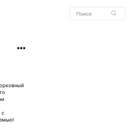
Пудинг
Новый год
Здоровая выпечка
окачча
Хлеб
Варенья и соленья
Десерты
Напитки
морковный
то
ни
м
 с
емью!