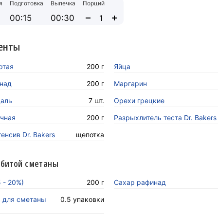
я
Подготовка
Выпечка
Порций
00:15
00:30
енты
ртая
200 г
Яйца
над
200 г
Маргарин
аль
7 шт.
Орехи грецкие
чная
200 г
Разрыхлитель теста Dr. Bakers
енсив Dr. Bakers
щепотка
збитой сметаны
 - 20%)
200 г
Сахар рафинад
ь для сметаны
0.5 упаковки