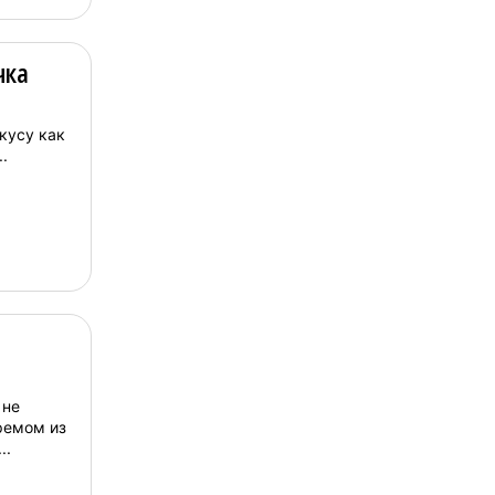
чка
кусу как
.
 не
ремом из
..