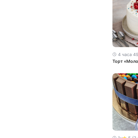
4 часа 4
Торт «Моло
1ч
5 (2