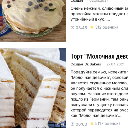
Создан
03.05.2021
Очень нежный, сливочный вк
прослойка малины придаст 
утончённый вкус. ...
3
(2 оценки)
03:45
Торт "Молочная дев
Создан Dr. Bakers
27.04.2021
Порадуйте семью, испеките 
“Молочная девочка”, основой
является сгущенное молоко,
он получается с нежным сл
вкусом. Название этого дес
пошло из Германии, там ран
выпускали сгущенку назван
которой переводится на рус
как “Молочная девочка”....
5
(17 оценок)
06:00