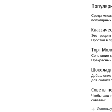
Популярн
Среди множе
популярных 
Классичес
Этот рецепт
Простой в п
Торт Моло
Сочетание к
Прекрасный 
Шоколадн
Добавление 
для любите
Советы п
Чтобы ваш т
советам:
Использу