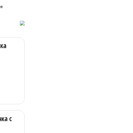
ке
чка
ка с