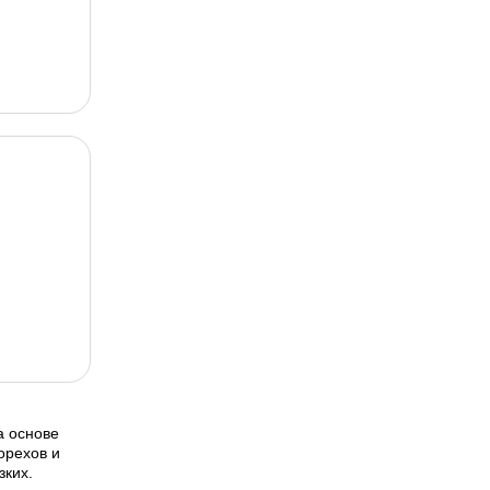
а основе
орехов и
зких.