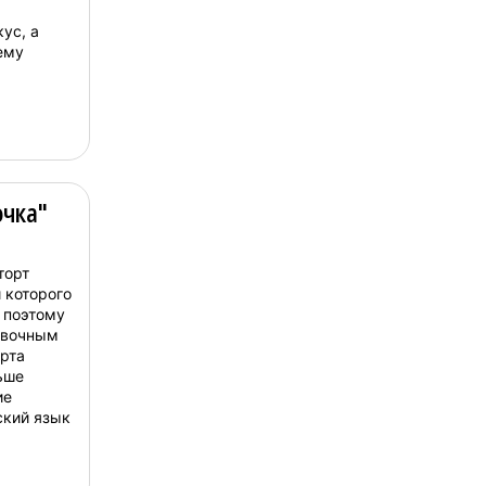
ус, а
ему
очка"
торт
 которого
 поэтому
ивочным
ерта
ьше
ие
ский язык