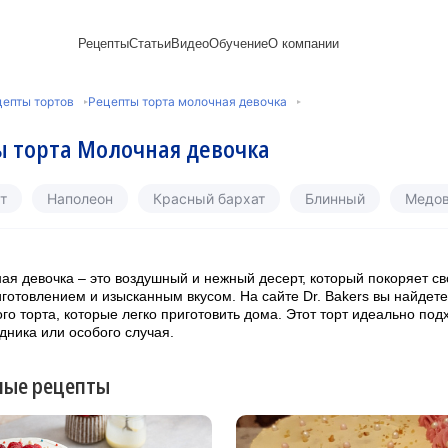
Рецепты
Статьи
Видео
Обучение
О компании
Рецепты блинов
Лайфхаки
Пирожки
Ассортимент
Новый год
Пирожные
епты тортов
Рецепты торта молочная девочка
Сезонная выпечка
Выпечка и тесто
Торты рецепты
Контакты
Булочки
Постные рецепты
Десерты и сладкая
Печенье
Professional (HoReСa)
Пицца и ф
 торта Молочная девочка
Пасхальная выпечка
выпечка
Пряники
Карьера
Запеканки
Завтраки
ПП и постные блюда
Оладьи
Международный
Кексы
Рецепты пирогов
Сезонная выпечка
Сырники
стандарт
Вафли
т
Наполеон
Красный бархат
Блинный
Медо
Напитки и легкие
сертификации
закуски
Медиакит
ая девочка – это воздушный и нежный десерт, который покоряет с
готовлением и изысканным вкусом. На сайте Dr. Bakers вы найдет
ого торта, которые легко приготовить дома. Этот торт идеально под
дника или особого случая.
ные рецепты