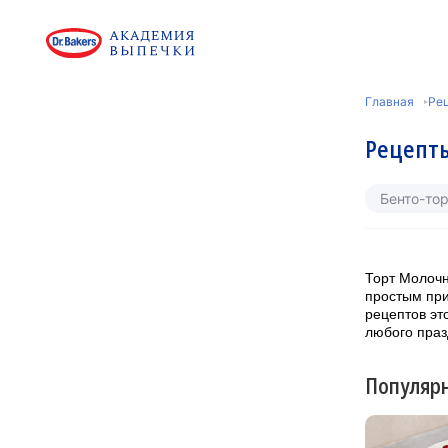
Главная
Рец
Рецепты
Бенто-тор
Торт Молочн
простым при
рецептов эт
любого праз
Популяр