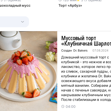
шоколадный мусс
Торт «Арбуз»
Муссовый торт
«Клубничная Шарло
Создан Dr. Bakers
07.08.2024
Домашний муссовый торт с
клубникой - это нежное и в
лакомство, которое легко пр
из сливок, сахарной пудры,
клубники и желатина Dr. Bak
освежающего вкуса добавл
мятный ванилин. Собираем д
начав с печенья савоярди, к
накрываем клубничным мус
После стабилизации в холод
украшаем торт глазурью и я
04:00
посыпкой. Рецепт рассчитан