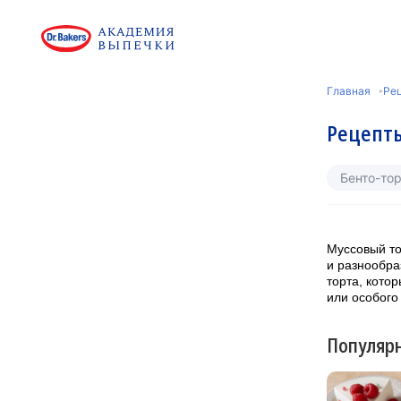
Главная
Рец
Рецепты
Бенто-тор
Муссовый то
и разнообра
торта, кото
или особого
Популяр