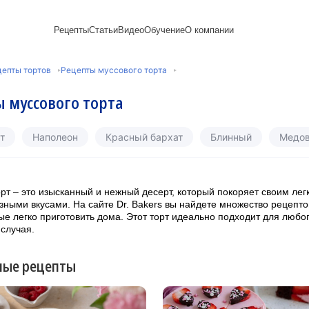
Рецепты
Статьи
Видео
Обучение
О компании
Рецепты блинов
Лайфхаки
Пирожки
Ассортимент
Напитки и легкие
Пирожные
епты тортов
Рецепты муссового торта
Сезонная выпечка
Выпечка и тесто
Торты рецепты
Контакты
закуски
Булочки
Постные рецепты
Десерты и сладкая
Печенье
Professional (HoReСa)
Пицца и ф
 муссового торта
Пасхальная выпечка
выпечка
Пряники
Карьера
Запеканки
Завтраки
ПП и постные блюда
Оладьи
Международный
Кексы
Рецепты пирогов
Сезонная выпечка
Сырники
стандарт
Вафли
т
Наполеон
Красный бархат
Блинный
Медо
Новый год
сертификации
Медиакит
рт – это изысканный и нежный десерт, который покоряет своим ле
зными вкусами. На сайте Dr. Bakers вы найдете множество рецепто
рые легко приготовить дома. Этот торт идеально подходит для любо
 случая.
ные рецепты