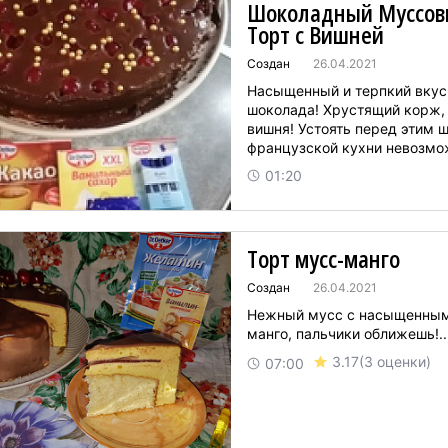
Шоколадный Муссо
Торт с Вишней
Создан
26.04.2021
Насыщенный и терпкий вкус
шоколада! Хрустящий корж,
вишня! Устоять перед этим 
французской кухни невозмож
01:20
Торт мусс-манго
Создан
26.04.2021
Нежный мусс с насыщенны
манго, пальчики оближешь!..
3.17
(3 оценки)
07:00