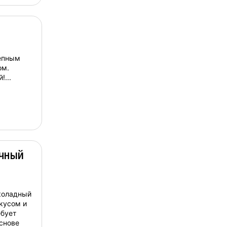
епным
ом.
...
очный
коладный
кусом и
ебует
основе