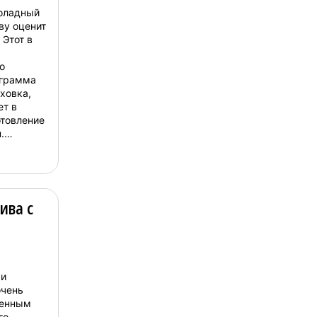
оладный
ву оценит
Этот в
о
 грамма
ховка,
ет в
отовление
.
 рецепт с
е –
ива с
 и
очень
ненным
го