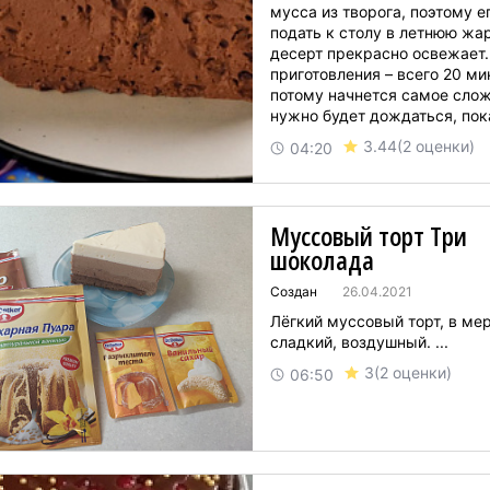
мусса из творога, поэтому 
подать к столу в летнюю жар
десерт прекрасно освежает
приготовления – всего 20 мин
потому начнется самое слож
нужно будет дождаться, пок
роскошный шоколадный тор
3.44
(2 оценки)
04:20
застынет и можно будет
наслаждаться его у...
Муссовый торт Три
шоколада
Создан
26.04.2021
Лёгкий муссовый торт, в ме
сладкий, воздушный. ...
3
(2 оценки)
06:50