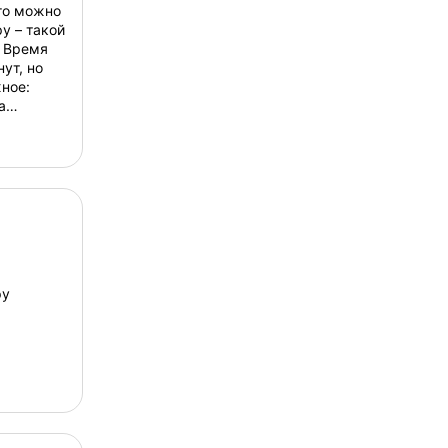
его можно
у – такой
. Время
ут, но
ное:
а
т
ру