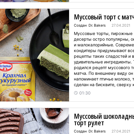
Муссовый торт с мат
Создан Dr. Bakers
27.04.2021
Муссовые торты, пирожные 
десерты остро популярны, о
и малокалорийные. Соврем
кондитеры придумывают вс
рецепты таких сладостей и 
удивительные ингредиенты. 
родился рецепт муссового т
матча. По внешнему виду он
напоминает птичье молоко, т
сделан на бисквите, сверху 
лежит воздушный мусс. Матч
01:30
– зеленый порошковый чай 
Япон...
Муссовый шоколадн
торт рулет
Создан Dr. Bakers
27.04.2021