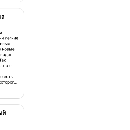
ча
и
ни легкие
енные
е новые
вводят
Так
орта с
о есть
которого
а (маття)
родом из
ый