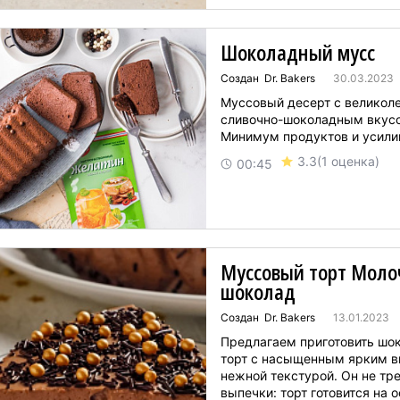
форму диаметро...
Шоколадный мусс
Создан Dr. Bakers
30.03.2023
Муссовый десерт с великол
сливочно-шоколадным вкус
Минимум продуктов и усилий!
3.3
(1 оценка)
00:45
Муссовый торт Мол
шоколад
Создан Dr. Bakers
13.01.2023
Предлагаем приготовить шо
торт с насыщенным ярким в
нежной текстурой. Он не тр
выпечки: торт готовится на 