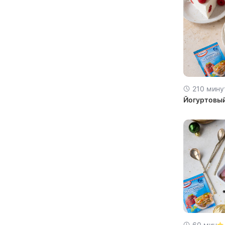
210 мину
Йогуртовый
60 мин