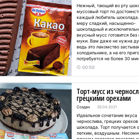
Нежный, тающий во рту шок
муссовый торт по достоинст
каждый любитель шоколада. 
меру сладкий, насыщенно-
шоколадный и исключительн
вкусный мусс готовится без
муки. Вам даже не нужна ду
ведь это лакомство застыва
холодильнике, а на его приг
потребуется не более 30 мин
Шоколадный муссовый торт,
00:50
фото которого вы видите ниж
идеальный десерт ...
Торт-мусс из черносл
грецкими орехами
Создан
26.04.2021
Идеальное сочетание вкуса
чернослива, грецких орехов
шоколада. Торт получается 
легким, воздушным. Несом
плюсом является простота е