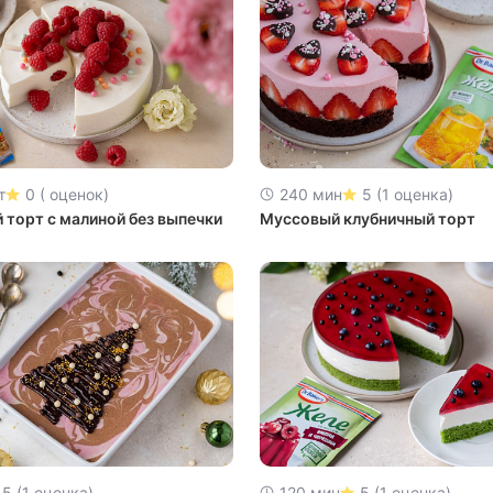
т
0 ( оценок)
240 мин
5 (1 оценка)
 торт с малиной без выпечки
Муссовый клубничный торт
5 (1 оценка)
120 мин
5 (1 оценка)