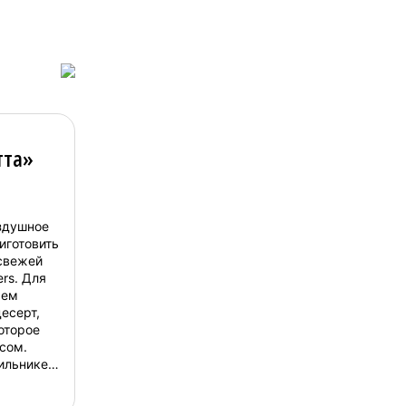
тта»
оздушное
иготовить
 свежей
ers. Для
яем
есерт,
оторое
сом.
ильнике
ркой
 на