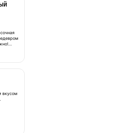
вый
 сочная
шедевром
но!...
м вкусом
.