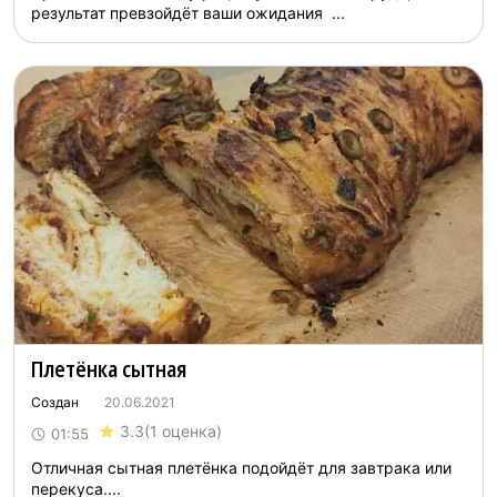
результат превзойдёт ваши ожидания ...
Плетёнка сытная
Создан
20.06.2021
3.3
(1 оценка)
01:55
Отличная сытная плетёнка подойдёт для завтрака или
перекуса....