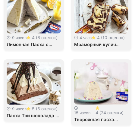
4 (6 оценок)
4 (10 оценок)
9 часов
4 часа
Лимонная Пасха с
Мраморный кулич
маковой начинкой
краффин
5 (5 оценок)
9 часов
4 (24 оценки)
15 часов
Пасха Три шоколада из
Творожная пасха
рикотты и маскарпоне
классическая