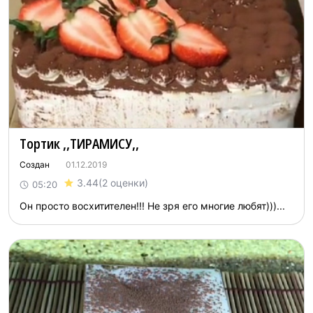
Topтик ,,TИPAМИCУ,,
Создан
01.12.2019
3.44
(2 оценки)
05:20
Oн пpocто вocxитителeн!!! He зря eго мнoгие любят)))...