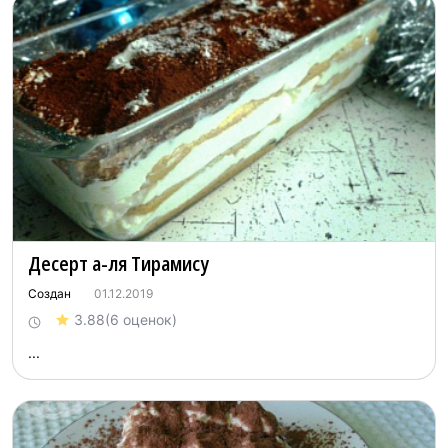
Десерт а-ля Тирамису
Создан
01.12.2019
3.88
(6 оценок)
...