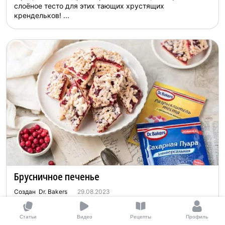
слоёное тесто для этих тающих хрустящих
крендельков! ...
Брусничное печенье
Создан Dr. Bakers
29.08.2023
3.3
(1 оценка)
00:55
Статьи
Видео
Рецепты
Профиль
У нас более 2000 уникальных рецептов! Делимся