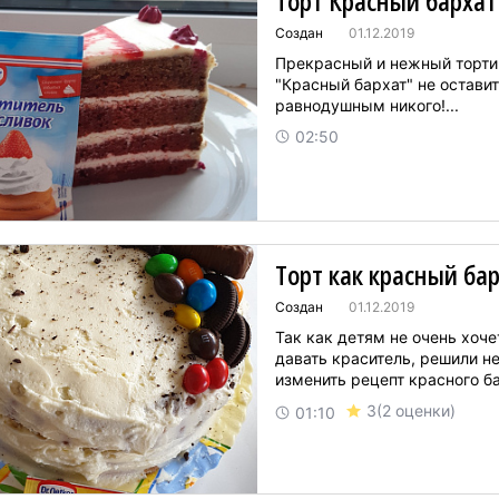
Торт Красный бархат
Создан
01.12.2019
Прекрасный и нежный торти
"Красный бархат" не оставит
равнодушным никого!...
02:50
Торт как красный ба
Создан
01.12.2019
Так как детям не очень хоче
давать краситель, решили н
изменить рецепт красного бар
3
(2 оценки)
01:10