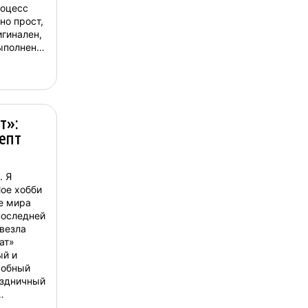
роцесс
но прост,
игинален,
выполнен
лучших
т»:
епт
. Я
ое хобби
не мира
последней
везла
ат»
ый и
собный
аздничный
стоит