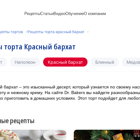
Рецепты
Статьи
Видео
Обучение
О компании
Рецепты блинов
Лайфхаки
Пирожки
Ассортимент
Новый год
Пирожные
епты тортов
Рецепты торта красный бархат
Сезонная выпечка
Выпечка и тесто
Торты рецепты
Контакты
Булочки
Постные рецепты
Десерты и сладкая
Печенье
Professional (HoReСa)
Пицца и ф
 торта Красный бархат
Пасхальная выпечка
выпечка
Пряники
Карьера
Запеканки
Завтраки
ПП и постные блюда
Оладьи
Международный
Кексы
Рецепты пирогов
Сезонная выпечка
Сырники
стандарт
Вафли
т
Наполеон
Красный бархат
Блинный
Медо
Напитки и легкие
сертификации
закуски
Медиакит
й бархат – это изысканный десерт, который узнается по своему н
ету и нежному крему. На сайте Dr. Bakers вы найдете разнообразн
ко приготовить в домашних условиях. Этот торт подойдет для любо
ные рецепты