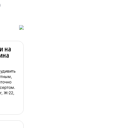
)
и на
тина
 удивить
ятным,
аточно
сертом.
г, Ж-22,