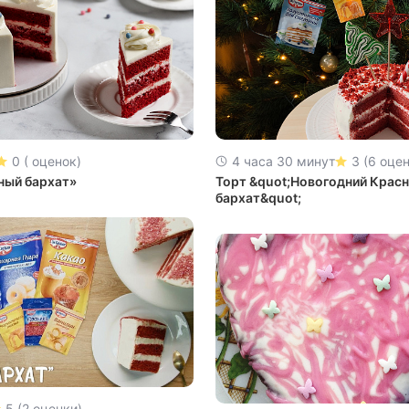
0 ( оценок)
4 часа 30 минут
3 (6 оце
ный бархат»
Торт &quot;Новогодний Крас
бархат&quot;
5 (2 оценки)