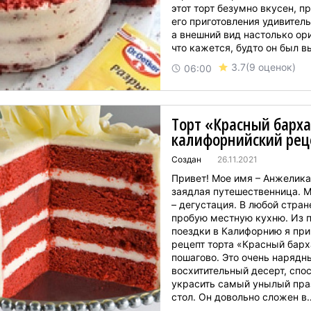
этот торт безумно вкусен, п
его приготовления удивитель
а внешний вид настолько ор
что кажется, будто он был 
на заказ в одном из самых 
3.7
(9 оценок)
06:00
ресторанов....
Торт «Красный барха
калифорнийский рец
Создан
26.11.2021
Привет! Мое имя – Анжелика
заядлая путешественница. М
– дегустация. В любой стра
пробую местную кухню. Из 
поездки в Калифорнию я при
рецепт торта «Красный барх
пошагово. Это очень нарядн
восхитительный десерт, спо
украсить самый унылый пр
стол. Он довольно сложен в
приготовлении, но результат 