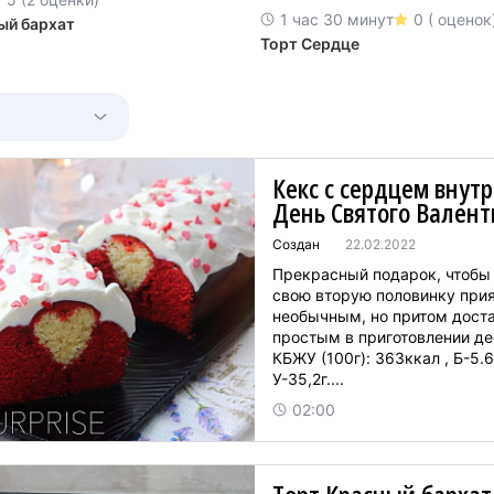
1 час 30 минут
0 ( оценок
ый бархат
Торт Сердце
Кекс с сердцем внутр
День Святого Вален
Создан
22.02.2022
Прекрасный подарок, чтобы
свою вторую половинку при
необычным, но притом дост
простым в приготовлении де
КБЖУ (100г): 363ккал , Б-5.6
У-35,2г....
02:00