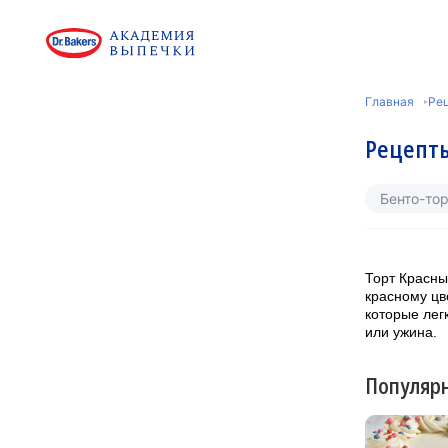
Главная
Рец
Рецепты
Бенто-тор
Торт Красны
красному цв
которые лег
или ужина.
Популяр