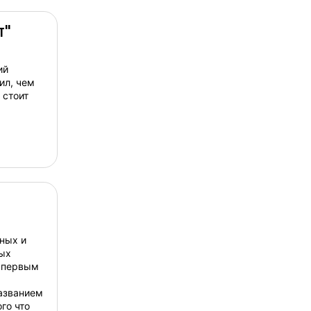
т"
ий
ил, чем
 стоит
чных и
ных
, первым
названием
го что