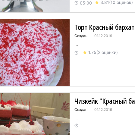
3.81
(10 оценок)
05:00
потраченных сил. Рекомендую
Торт Красный бархат
Создан
01.12.2019
...
1.75
(2 оценки)
Чизкейк "Красный ба
Создан
01.12.2019
...