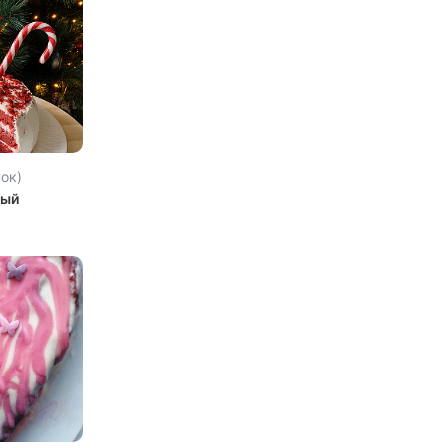
нок)
ный