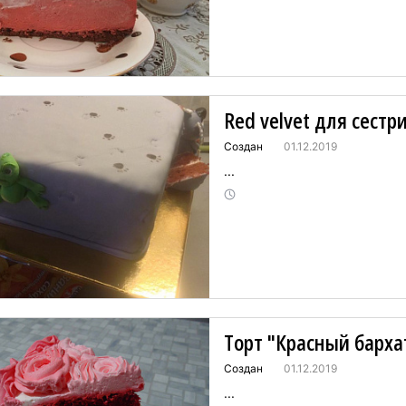
Red velvet для сестр
Создан
01.12.2019
...
Торт "Красный барха
Создан
01.12.2019
...