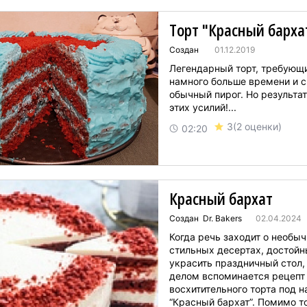
Торт "Красный барха
Создан
01.12.2019
Легендарный торт, требующ
намного больше времени и с
обычный пирог. Но результат
этих усилий!...
3
(2 оценки)
02:20
Красный бархат
Создан Dr. Bakers
02.04.2024
Когда речь заходит о необы
стильных десертах, достой
украсить праздничный стол
делом вспоминается рецепт
восхитительного торта под 
“Красный бархат”. Помимо то