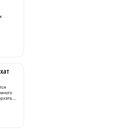
к
рхат
тся
емного
хата....