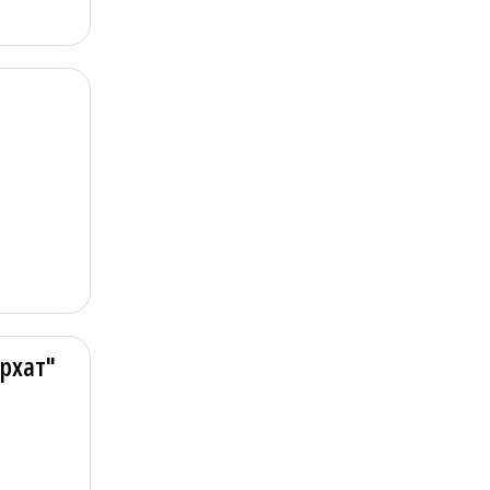
....
рхат"