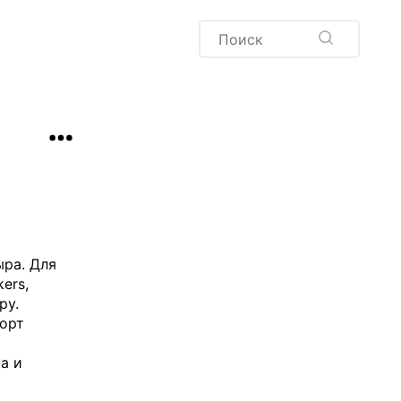
Пудинг
Новый год
Здоровая выпечка
окачча
Хлеб
Варенья и соленья
Десерты
Напитки
ыра. Для
ers,
ру.
орт
а и