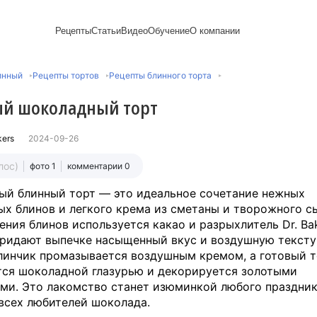
Рецепты
Статьи
Видео
Обучение
О компании
Рецепты блинов
Лайфхаки
Пирожки
Ассортимент
Новый год
Пирожные
инный
Рецепты тортов
Рецепты блинного торта
Сезонная выпечка
Выпечка и тесто
Торты рецепты
Контакты
Булочки
Постные рецепты
Десерты и сладкая
Печенье
Professional (HoReСa)
Пицца и ф
й шоколадный торт
Пасхальная выпечка
выпечка
Пряники
Карьера
Запеканки
Завтраки
ПП и постные блюда
Оладьи
Международный
Кексы
Рецепты пирогов
Сезонная выпечка
Сырники
стандарт
Вафли
kers
2024-09-26
Напитки и легкие
сертификации
закуски
Медиакит
лос)
фото 1
комментарии 0
й блинный торт — это идеальное сочетание нежных
х блинов и легкого крема из сметаны и творожного с
ения блинов используется какао и разрыхлитель Dr. Bak
ридают выпечке насыщенный вкус и воздушную тексту
инчик промазывается воздушным кремом, а готовый т
ся шоколадной глазурью и декорируется золотыми
ми. Это лакомство станет изюминкой любого праздник
всех любителей шоколада.