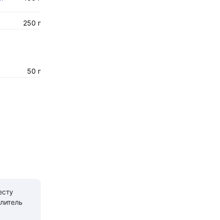
250 г
50 г
есту
литель