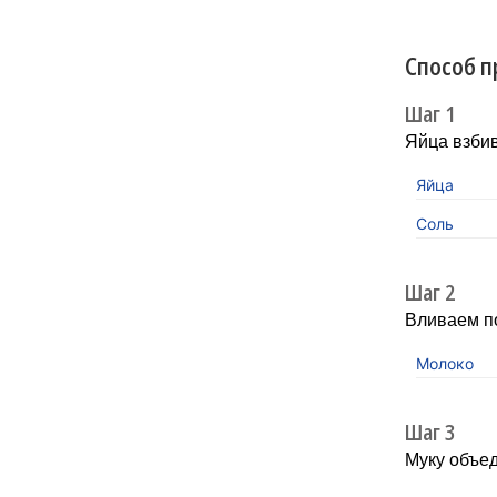
Способ п
Шаг 1
Яйца взбив
Яйца
Соль
Шаг 2
Вливаем п
Молоко
Шаг 3
Муку объед