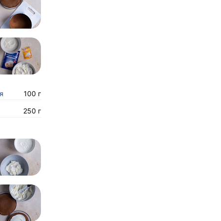
я
100 г
250 г