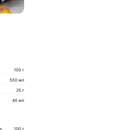
100 г
550 мл
25 г
40 мл
я
100 г