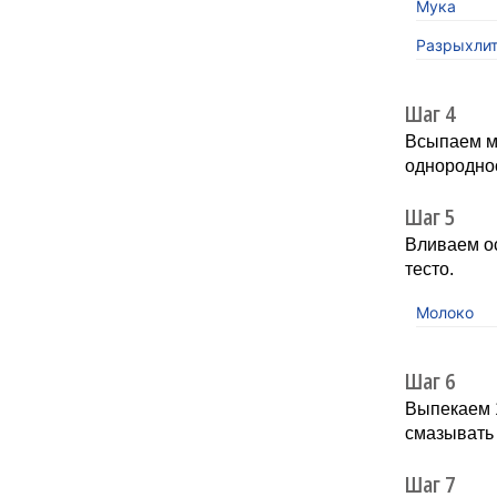
Мука
Разрыхлит
Шаг 4
Всыпаем м
однороднос
Шаг 5
Вливаем о
тесто.
Молоко
Шаг 6
Выпекаем 1
смазывать 
Шаг 7