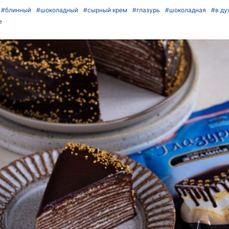
#блинный
#шоколадный
#сырный крем
#глазурь
#шоколадная
#в ду
е