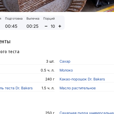
я
Подготовка
Выпечка
Порций
00:45
00:25
енты
ого теста
3 шт.
Сахар
0.5 ч. л.
Молоко
240 г
Какао-порошок Dr. Bakers
ь теста Dr. Bakers
1.5 ч. л.
Масло растительное
а
250 г
Сахарная пудра универсальна