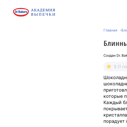
Главная
Бл
Блинны
Создан
Dr. Ba
5 (1 го
Шоколадны
шоколадны
приготовл
которые п
Каждый бл
покрывает
кристалла
порадует 