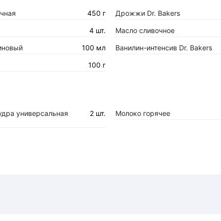
чная
450 г
Дрожжи Dr. Bakers
4 шт.
Масло сливочное
иновый
100 мл
Ванилин-интенсив Dr. Bakers
100 г
удра универсальная
2 шт.
Молоко горячее