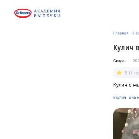
Главная
Па
Кулич в
Создан
20
5 (1 го
Кулич с м
#кулич
#на 