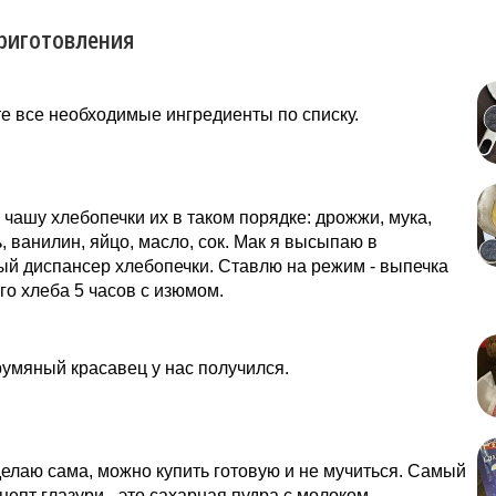
риготовления
е все необходимые ингредиенты по списку.
 чашу хлебопечки их в таком порядке: дрожжи, мука,
ь, ванилин, яйцо, масло, сок. Мак я высыпаю в
й диспансер хлебопечки. Ставлю на режим - выпечка
го хлеба 5 часов с изюмом.
румяный красавец у нас получился.
делаю сама, можно купить готовую и не мучиться. Самый
цепт глазури - это сахарная пудра с молоком.