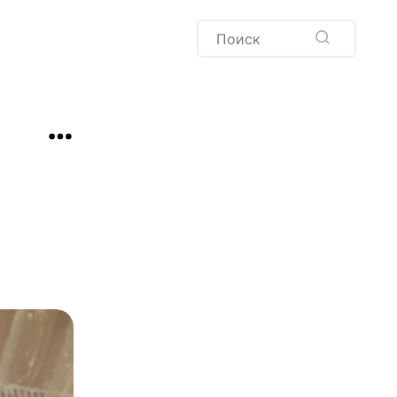
Пудинг
Новый год
Здоровая выпечка
окачча
Хлеб
Варенья и соленья
Десерты
Напитки