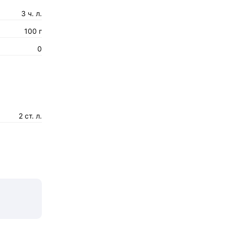
3 ч. л.
100 г
0
2 ст. л.