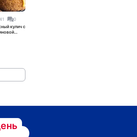
41
0
ный кулич с
иновой
ень