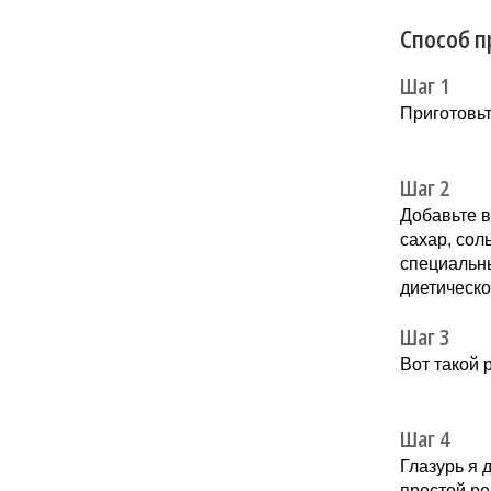
Способ п
Шаг 1
Приготовьт
Шаг 2
Добавьте в
сахар, сол
специальны
диетическо
Шаг 3
Вот такой 
Шаг 4
Глазурь я 
простой ре