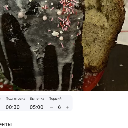
я
Подготовка
Выпечка
Порций
00:30
05:00
енты