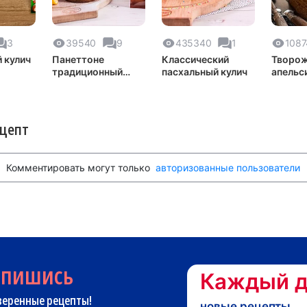
3
39540
9
435340
1
1087
 кулич
Панеттоне
Классический
Творож
традиционный
пасхальный кулич
апельс
итальянский кекс
цедрой
ецепт
Комментировать могут только
авторизованные пользователи
дпишись
Каждый д
веренные рецепты!
новые рецепты