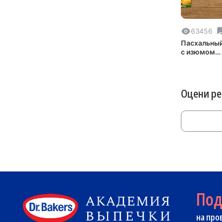
63456
Пасхальный
с изюмом
«Краффин»
Оцени р
По
на про