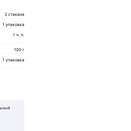
2 стакана
1 упаковка
1 ч. л.
100 г
1 упаковка
льный