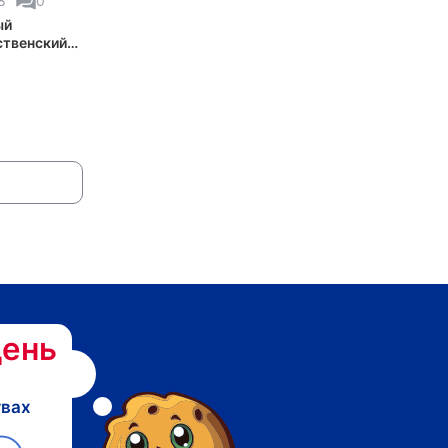
8
0
ый
твенский
ень
твах