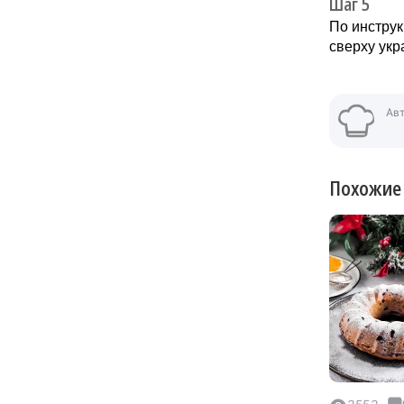
Шаг 5
По инструк
сверху укр
Ав
Похожие