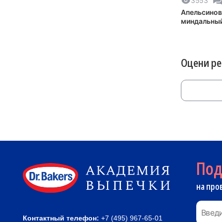
3553
Апельсинов
миндальный
Оцени р
По
на про
Контактный телефон:
+7 (495) 967-65-01