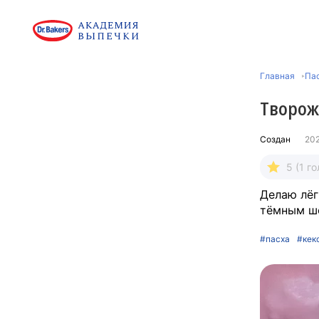
Главная
Па
Творож
Создан
20
5 (1 го
Делаю лёг
тёмным ш
#пасха
#кек