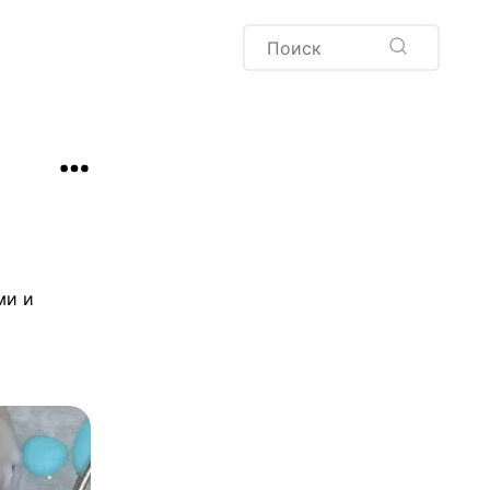
Пудинг
Новый год
Здоровая выпечка
окачча
Хлеб
Варенья и соленья
Десерты
Напитки
ми и