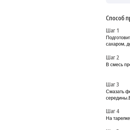
Способ п
Шаг 1
Подготови
сахаром, д
Шаг 2
В смесь пр
Шаг 3
Смазать фо
середины.В
Шаг 4
На тарелке