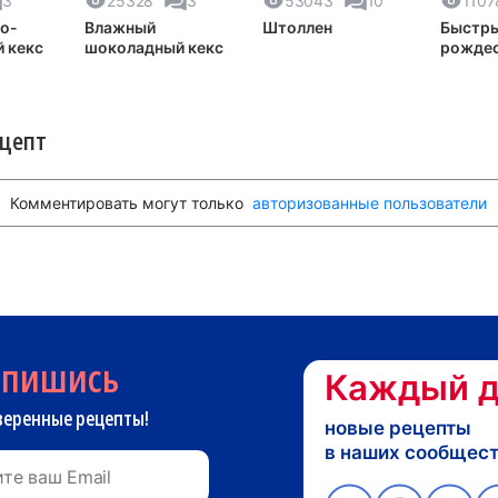
3
25328
3
53043
10
1107
о-
Влажный
Штоллен
Быстр
 кекс
шоколадный кекс
рождес
кекс
ецепт
Комментировать могут только
авторизованные пользователи
дпишись
Каждый д
веренные рецепты!
новые рецепты
в наших сообщес