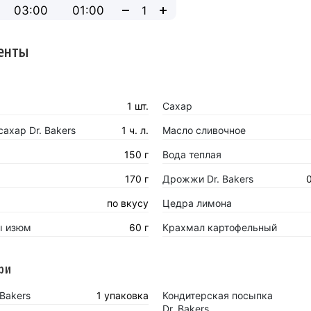
03:00
01:00
енты
1 шт.
Сахар
ахар Dr. Bakers
1 ч. л.
Масло сливочное
150 г
Вода теплая
170 г
Дрожжи Dr. Bakers
по вкусу
Цедра лимона
ы изюм
60 г
Крахмал картофельный
ри
 Bakers
1 упаковка
Кондитерская посыпка
Dr. Bakers