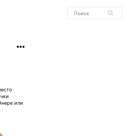
Пудинг
Новый год
Здоровая выпечка
окачча
Хлеб
Варенья и соленья
Десерты
Напитки
место
очки
йнере или