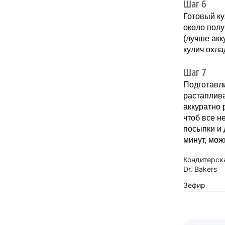
Шаг 6
Готовый к
около полу
(лучше акк
кулич охл
Шаг 7
Подготавли
растаплива
аккуратно 
чтоб все н
посыпки и 
минут, мож
Кондитерск
Dr. Bakers
Зефир