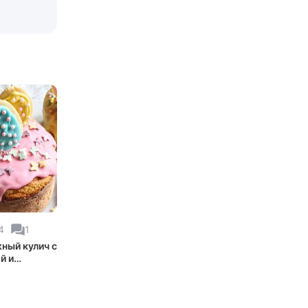
4
1
ный кулич с
й и
ьным
ем