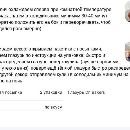
улич охлаждаем сперва при комнатной температуре
часа, затем в холодильнике минимум 30-40 минут
уратно положить его на бок и переворачивать, чтоб
адился равномерно)
ваем декор: открываем пакетики с посыпками,
ем глазурь по инструкции на упаковке; быстро и
распределяем глазурь поверх кулича (лучше порциями,
е утекло вниз), поверх ещё тёплой глазури быстро распред
другой декор; отправляем кулич в холодильник минимум на 
но на ночь
ая посыпка
2 упаковки
Глазурь Dr. Bakers
по вкусу