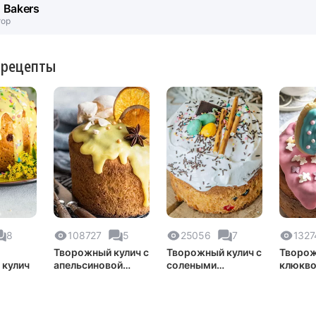
. Bakers
тор
 рецепты
8
108727
5
25056
7
1327
Творожный кулич с
Творожный кулич с
Творож
 кулич
апельсиновой
солеными
клюкво
цедрой
палочками
пасхал
печень