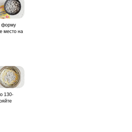
ю форму
е место на
о 130-
еряйте