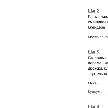
Шаг 2
Растаплива
смешиваем 
блендере
Масло слив
Шаг 3
Смешиваем 
перемешив
дрожжи, ку
тщательно
Мука
Куркума
Шаг 4