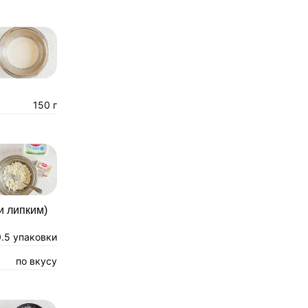
150 г
и липким)
0.5 упаковки
по вкусу