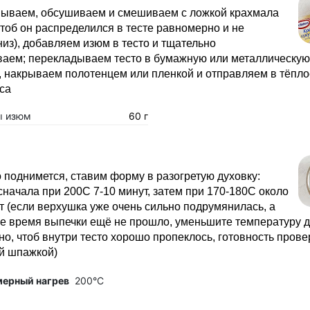
ываем, обсушиваем и смешиваем с ложкой крахмала
чтоб он распределился в тесте равномерно и не
из), добавляем изюм в тесто и тщательно
аем; перекладываем тесто в бумажную или металлическу
, накрываем полотенцем или пленкой и отправляем в тёпло
са
ы изюм
60 г
о поднимется, ставим форму в разогретую духовку:
начала при 200С 7-10 минут, затем при 170-180С около
т (если верхушка уже очень сильно подрумянилась, а
е время выпечки ещё не прошло, уменьшите температуру д
но, чтоб внутри тесто хорошо пропеклось, готовность пров
й шпажкой)
мерный нагрев
200°C