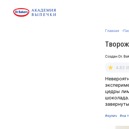
Главная
Па
Творож
Создан
Dr. Ba
4.83 (
Невероятн
экспериме
цедры лим
шоколада.
завернуты
#кулич
#на 