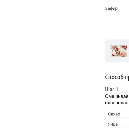
Зефир
Способ п
Шаг 1
Смешиваем 
однородно
Сахар
Яйца