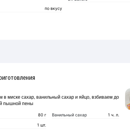
по вкусу
риготовления
в миске сахар, ванильный сахар и яйцо, взбиваем до
й пышной пены
80 г
Ванильный сахар
1 ч. л.
1 шт.