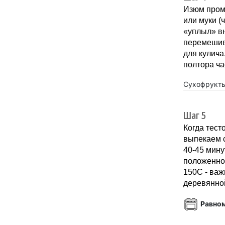
Изюм пром
или муки (
«уплыл» вн
перемешив
для кулича
полтора ча
Сухофрукт
Шаг 5
Когда тест
выпекаем с
40-45 мину
положенно
150С - важ
деревянно
Равно