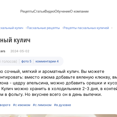
Рецепты
Статьи
Видео
Обучение
О компании
Рецепты блинов
Лайфхаки
Пирожки
Ассортимент
Новый год
Пирожные
схальный кулич
Пасхальные рецепты
Рецепты пасхальных куличей
Сезонная выпечка
Выпечка и тесто
Торты рецепты
Контакты
Булочки
Постные рецепты
Десерты и сладкая
Печенье
Professional (HoReСa)
Пицца и ф
ный кулич
Пасхальная выпечка
выпечка
Пряники
Карьера
Запеканки
Завтраки
ПП и постные блюда
Оладьи
Международный
Кексы
Рецепты пирогов
Сезонная выпечка
Сырники
стандарт
Вафли
kers
2024-05-02
Напитки и легкие
сертификации
закуски
Медиакит
6 голосов)
фото 5
комментарии 4
о сочный, мягкий и ароматный кулич. Вы можете
нтировать: вместо изюма добавьте вяленую клюкву, в
она - цедру апельсина, можно добавить орешки и кус
 Кулич можно хранить в холодильнике 2-3 дня, в конте
м в фольгу. Но вкуснее всего он в день выпечки.
твороге
#с изюмом
#с лимоном
#в духовке