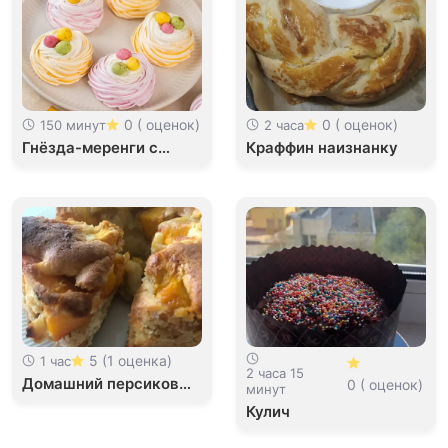
0 ( оценок)
0 ( оценок)
150 минут
2 часа
Гнёзда-меренги с
Краффин наизнанку
кремом и сахарными
яйцами
5 (1 оценка)
1 час
2 часа 15
Домашний персиковый
0 ( оценок)
минут
пирог
Кулич