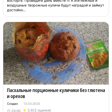
восторге. Проведите день вместе !!! А эти нежные и
воздушные творожные куличи будут наградой и займут
достойно...
Пасхальные порционные куличики без глютена
и орехов
Создан
13.03.2023
3.6
(3 оценки)
03:00