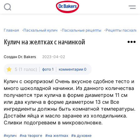
Главная
Пасхальный кулич
Пасхальные рецепты
Рецепты пасхальн
Кулич на желтках с начинкой
Создан
Dr. Bakers
2023-04-02
5 (1 голос)
фото 1
комментарии 0
Кулич с сюрпризом! Очень вкусное сдобное тесто и
много шоколадной начинки. Из данного количества
получается три кулича в форме диаметром 11 см
или два кулича в форме диаметром 13 см Все
ингредиенты должны быть комнатной температуры.
Достаём яйца и масло заранее из холодильника.
Сливки подогреваем в микроволновке.
#кулич
#на твороге
#на желтках
#в духовке