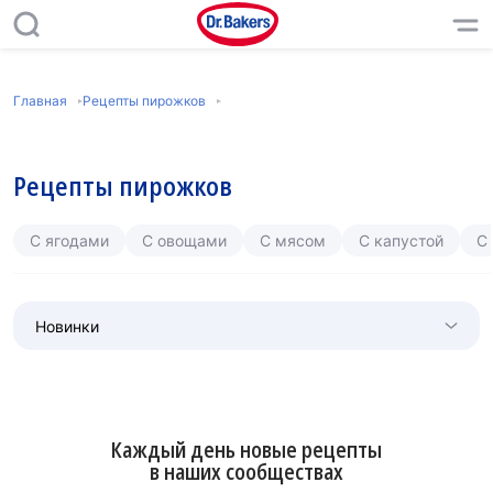
Главная
Рецепты пирожков
Рецепты пирожков
С ягодами
С овощами
С мясом
С капустой
С
Новинки
Каждый день новые рецепты
в наших сообществах