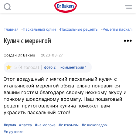
Главная
Пасхальный кулич
Пасхальные рецепты
Рецепты пасхальн
Кулич с меренгой
Создан
Dr. Bakers
2023-03-27
5 (4 голоса)
фото 2
комментарии 1
Этот воздушный и мягкий пасхальный кулич с
итальянской меренгой обязательно понравится
вашим гостям благодаря своему нежному вкусу и
тонкому шоколадному аромату. Наш пошаговый
рецепт приготовления кулича поможет вам
украсить пасхальный стол!
#кулич
#пасха
#на молоке
#с изюмом
#с шоколадом
#в духовке