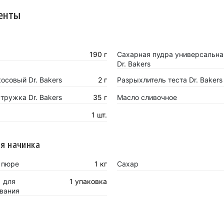
енты
190 г
Сахарная пудра универсальна
Dr. Bakers
осовый Dr. Bakers
2 г
Разрыхлитель теста Dr. Bakers
тружка Dr. Bakers
35 г
Масло сливочное
1 шт.
я начинка
 пюре
1 кг
Сахар
1 для
1 упаковка
вания