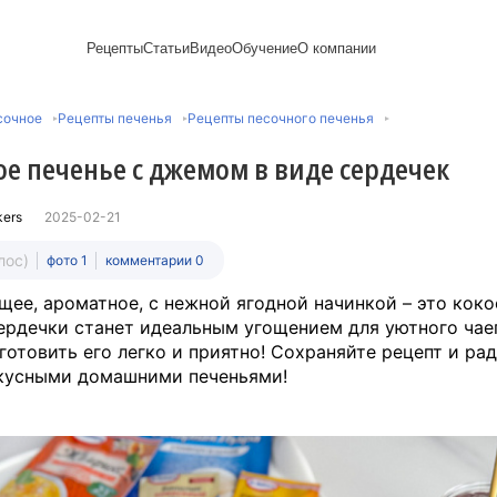
Рецепты
Статьи
Видео
Обучение
О компании
Рецепты блинов
Лайфхаки
Пирожки
Ассортимент
Новый год
Пирожные
сочное
Рецепты печенья
Рецепты песочного печенья
Сезонная выпечка
Выпечка и тесто
Торты рецепты
Контакты
Булочки
Постные рецепты
Десерты и сладкая
Печенье
Professional (HoReСa)
Пицца и ф
ое печенье с джемом в виде сердечек
Пасхальная выпечка
выпечка
Пряники
Карьера
Запеканки
Завтраки
ПП и постные блюда
Оладьи
Международный
Кексы
Рецепты пирогов
Сезонная выпечка
Сырники
стандарт
Вафли
kers
2025-02-21
Напитки и легкие
сертификации
закуски
Медиакит
лос)
фото 1
комментарии 0
щее, ароматное, с нежной ягодной начинкой – это кок
ердечки станет идеальным угощением для уютного чаеп
s готовить его легко и приятно! Сохраняйте рецепт и ра
кусными домашними печеньями!