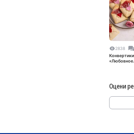
2838
Конвертики
«Любовное
послание»
Оцени р