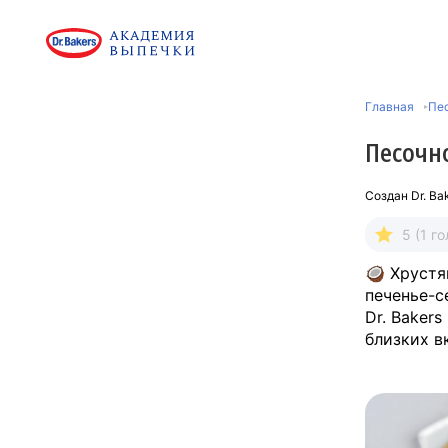
Главная
Пе
Песочн
Создан
Dr. Ba
5 (1 го
🥥 Хрустя
печенье-с
Dr. Baker
близких в