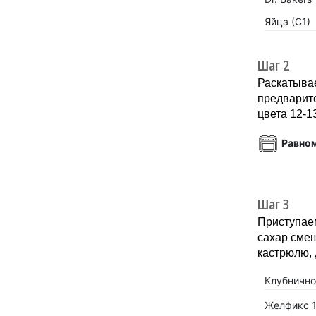
Яйца (С1)
Шаг 2
Раскатывае
предварите
цвета 12-1
Равно
Шаг 3
Приступаем
сахар сме
кастрюлю, 
Клубнично
Желфикс 1