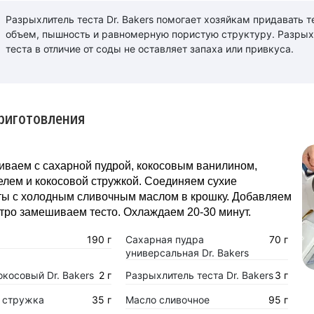
Разрыхлитель теста Dr. Bakers помогает хозяйкам придавать т
объем, пышность и равномерную пористую структуру. Разрых
теста в отличие от соды не оставляет запаха или привкуса.
риготовления
иваем с сахарной пудрой, кокосовым ванилином,
лем и кокосовой стружкой. Соединяем сухие
ты с холодным сливочным маслом в крошку. Добавляем
тро замешиваем тесто. Охлаждаем 20-30 минут.
190 г
Сахарная пудра
70 г
универсальная Dr. Bakers
окосовый Dr. Bakers
2 г
Разрыхлитель теста Dr. Bakers
3 г
 стружка
35 г
Масло сливочное
95 г