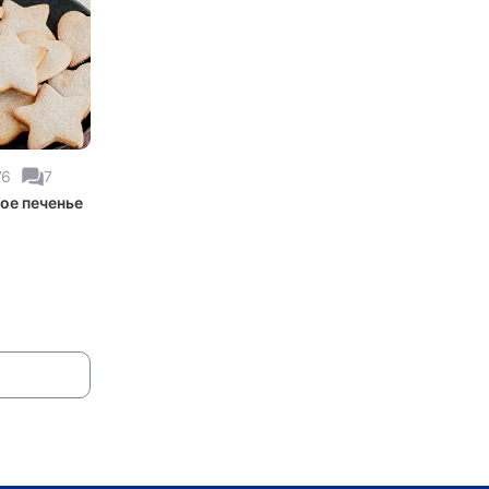
76
7
ое печенье