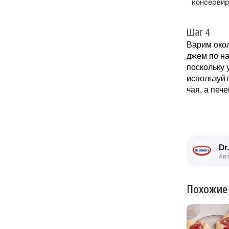
консервир
Шаг 4
Варим окол
джем по на
поскольку 
используйт
чая, а печ
Dr
Ав
Похожие