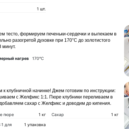
1 шт.
м тесто, формируем печеньки-сердечки и выпекаем в
льно разогретой духовке при 170°С до золотистого
3 минут.
мерный нагрев
170°C
 к клубничной начинке! Джем готовим по инструкции:
шиваем с Желфикс 1:1. Пюре клубники переливаем в
добавляем сахар с Желфикс и доводим до кипения.
е пюре
1 кг
Сахар
1 кг
:1 для
1 упаковка