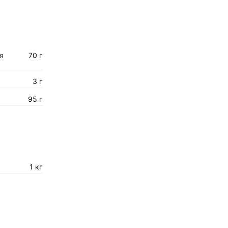
я
70 г
3 г
95 г
1 кг