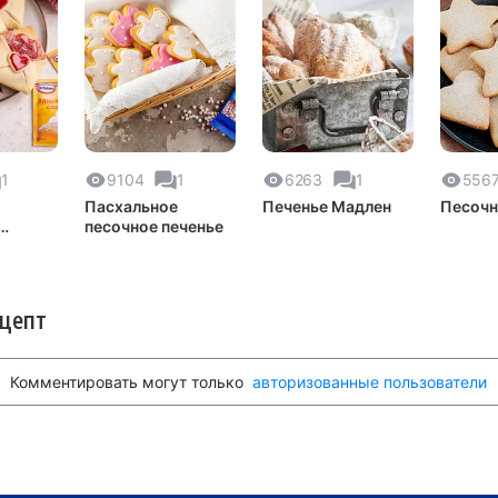
1
9104
1
6263
1
556
Пасхальное
Печенье Мадлен
Песочн
песочное печенье
ецепт
Комментировать могут только
авторизованные пользователи