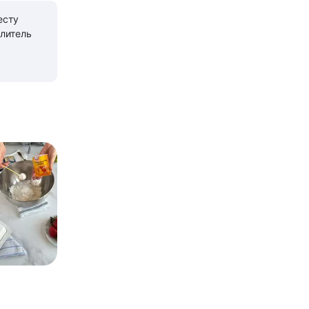
есту
литель