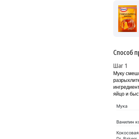
Способ п
Шаг 1
Муку смеш
разрыхлите
ингредиен
яйцо и быс
Мука
Ванилин к
Кокосовая
Dr. Bakers