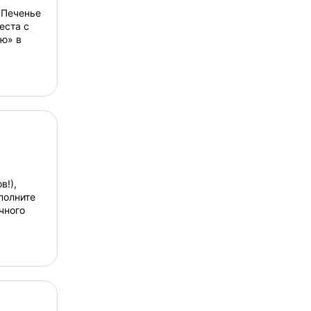
 Печенье
еста с
ю» в
в!),
полните
чного