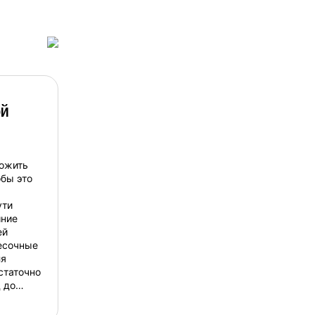
ой
ложить
обы это
ути
шние
ей
есочные
ля
статочно
 до
ш
танется