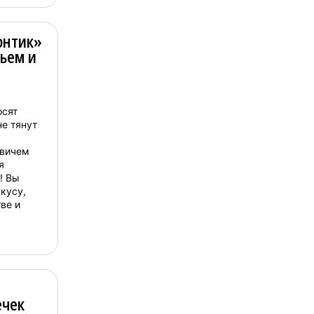
онтик»
ьем и
осят
не тянут
вичем
я
! Вы
кусу,
ве и
ечек