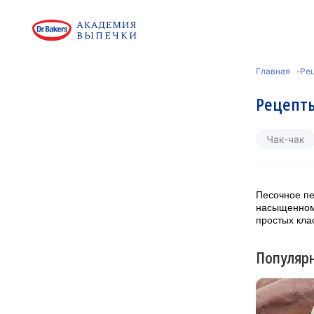
Главная
Ре
Рецепты
Чак-чак
Песочное пе
насыщенному
простых кла
Популяр