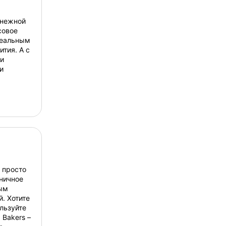
 нежной
совое
деальным
тия. А с
 и
и
 просто
ничное
ым
. Хотите
льзуйте
 Bakers –