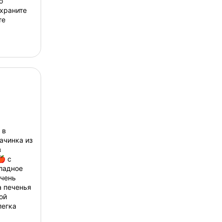
о
храните
те
 в
ачинка из
з
 с
ладное
очень
 печенья
ой
легка