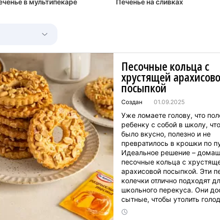
еченье в мультипекаре
Печенье на сливках
Песочные кольца с
хрустящей арахисов
посыпкой
Создан
01.09.2025
Уже ломаете голову, что по
ребенку с собой в школу, чт
было вкусно, полезно и не
превратилось в крошки по п
Идеальное решение – дома
песочные кольца с хрустящ
арахисовой посыпкой. Эти п
колечки отлично подходят д
школьного перекуса. Они до
сытные, чтобы утолить голод
обеда или после уроков. Ва
любимый школьник точно ос