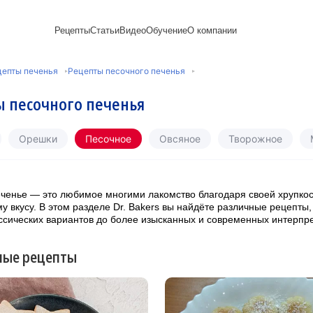
Рецепты
Статьи
Видео
Обучение
О компании
Рецепты блинов
Лайфхаки
Пирожки
Ассортимент
Новый год
Пирожные
цепты печенья
Рецепты песочного печенья
Сезонная выпечка
Выпечка и тесто
Торты рецепты
Контакты
Булочки
Постные рецепты
Десерты и сладкая
Печенье
Professional (HoReСa)
Пицца и ф
 песочного печенья
Пасхальная выпечка
выпечка
Пряники
Карьера
Запеканки
Завтраки
ПП и постные блюда
Оладьи
Международный
Кексы
Рецепты пирогов
Сезонная выпечка
Сырники
стандарт
Вафли
Орешки
Песочное
Овсяное
Творожное
Напитки и легкие
сертификации
закуски
Медиакит
ченье — это любимое многими лакомство благодаря своей хрупкос
 вкусу. В этом разделе Dr. Bakers вы найдёте различные рецепты,
ссических вариантов до более изысканных и современных интерпр
ные рецепты