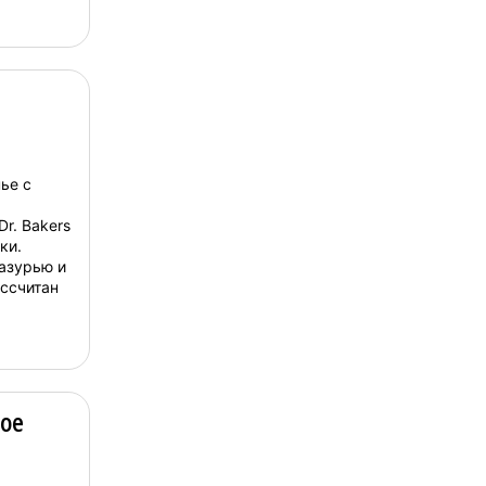
ье с
r. Bakers
ки.
азурью и
ассчитан
ое