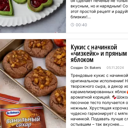
он сделает печенье не тольк
вкусным, но и нарядным! Со
этот простой рецепт и радуй
близких!...
00:40
Кукис с начинкой
«чизкейк» и пряным
яблоком
Создан Dr. Bakers
05.11.2024
Трендовые кукис с начинкой
оригинальном исполнении! Н
творожного сыра, а декор и
карамелизированных яблок
ароматной корицей. 🍫Шоко
песочное тесто получается 
нежным. Хрустящая корочка
чудесно гармонирует с мягк
начинкой. Подавать лучше с
остывшим – так вкуснее....