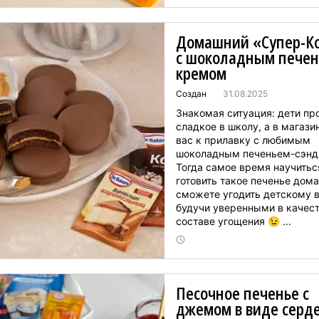
доволен. ...
Домашний «Супер-К
с шоколадным печен
кремом
Создан
31.08.2025
Знакомая ситуация: дети пр
сладкое в школу, а в магази
вас к прилавку с любимым
шоколадным печеньем-сэнд
Тогда самое время научитьс
готовить такое печенье дома
сможете угодить детскому в
будучи уверенными в качест
составе угощения 😉 ...
Песочное печенье с
джемом в виде серд