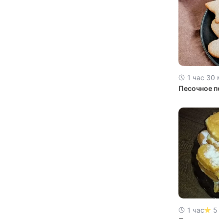
1 час 30
Песочное п
1 час
5