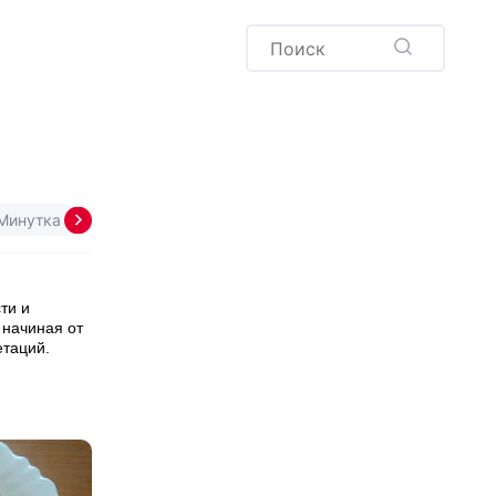
Пудинг
Новый год
Здоровая выпечка
окачча
Хлеб
Варенья и соленья
Десерты
Напитки
Минутка
Яблочное
ти и
 начиная от
етаций.