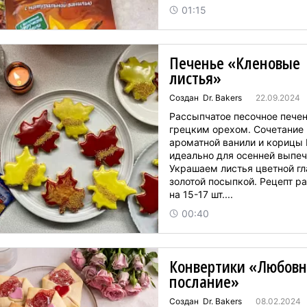
01:15
Печенье «Кленовые
листья»
Создан Dr. Bakers
22.09.2024
Рассыпчатое песочное печен
грецким орехом. Сочетание
ароматной ванили и корицы D
идеально для осенней выпеч
Украшаем листья цветной гл
золотой посыпкой. Рецепт р
на 15-17 шт....
00:40
Конвертики «Любовн
послание»
Создан Dr. Bakers
08.02.2024