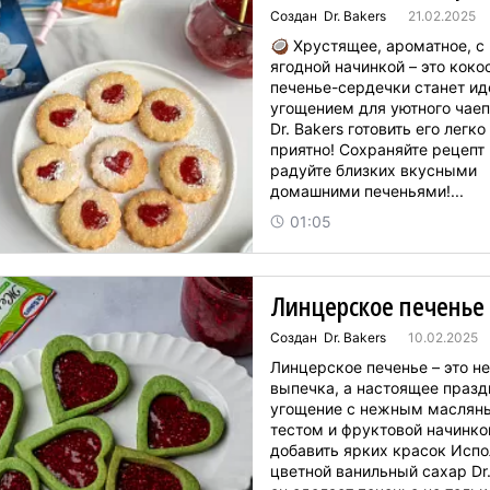
Создан Dr. Bakers
21.02.2025
🥥 Хрустящее, ароматное, с
ягодной начинкой – это коко
печенье-сердечки станет и
угощением для уютного чаепи
Dr. Bakers готовить его легко
приятно! Сохраняйте рецепт 
радуйте близких вкусными
домашними печеньями!...
01:05
Линцерское печенье
Создан Dr. Bakers
10.02.2025
Линцерское печенье – это не
выпечка, а настоящее празд
угощение с нежным маслян
тестом и фруктовой начинкой
добавить ярких красок Испо
цветной ванильный сахар Dr.