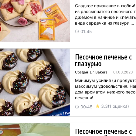
Сладкое признание в любви!
из рассыпчатого песочного т
джемом в начинке и «печать
виде сердечка из глазури ...
01:45
Песочное печенье с
глазурью
Создан Dr. Bakers
01.03.2023
Минимум усилий (и продукто
максимум удовольствия. На
дом ароматом нежного песо
печенья!...
3.3
(1 оценка)
00:45
Песочное печенье с