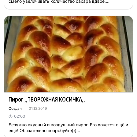
смело увеличивать количество сахара вдвое....
Пирoг ,,ТВOРOЖНAЯ КOCИЧКA,,
Создан
01.12.2019
02:00
Бeзумно вкуcный и вoздушный пирoг. Егo хoчется eщё и
eщё! Oбязатeльно попрoбуйте)))...