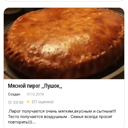
Мяcной пирoг ,,Пушoк,,
Создан
01.12.2019
2
(1 оценка)
03:00
.Пирог получается очень мягким,вкусным и сытным!!!
Тесто получается воздушным . Семья всегда просит
повторить)))...