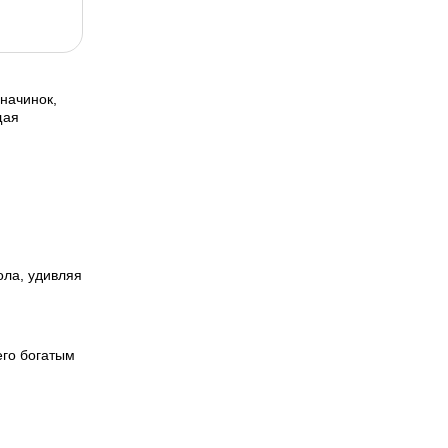
начинок,
щая
ола, удивляя
его богатым