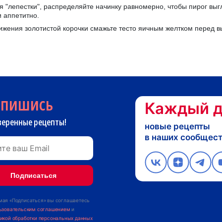
 "лепестки", распределяйте начинку равномерно, чтобы пирог выг
и аппетитно.
ижения золотистой корочки смажьте тесто яичным желтком перед 
дпишись
Каждый д
веренные рецепты!
новые рецепты
в наших сообщес
ая «Подписаться» вы соглашаетесь
ьзовательским соглашением
и
икой обработки персональных данных