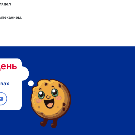
лядел
выпеканием.
ень
твах