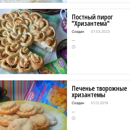
Постный пирог
"Хризантема"
Создан
07.03.2023
...
Печенье творожные
хризантемы
Создан
01.12.2019
...