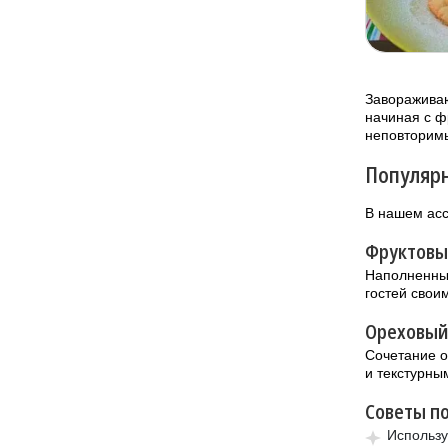
Завораживаю
начиная с ф
неповторимы
Популярн
В нашем асс
Фруктовы
Наполненный
гостей свои
Ореховый
Сочетание о
и текстурны
Советы по
Использу