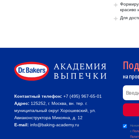
Формируя
красиво 
Для дост
По
на про
Контактный телефон:
+7 (495) 967-65-01
Адрес:
125252, г. Москва, вн. тер. г.
муниципальный округ Хорошевский, ул.
Авиаконструктора Микояна, д. 12
E-mail:
info@baking-academy.ru
Нажим
с
Пол
Полит