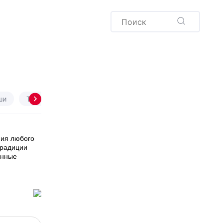
Пудинг
Новый год
Здоровая выпечка
окачча
Хлеб
Варенья и соленья
Десерты
Напитки
ши
Тарты
Лимонный
Манник
Морковный
ния любого
традиции
анные