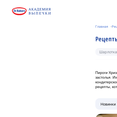
Главная
Ре
Рецепт
Шарлотка
Пироги Хриз
застолья. И
кондитерско
рецепты, ко
Новинки