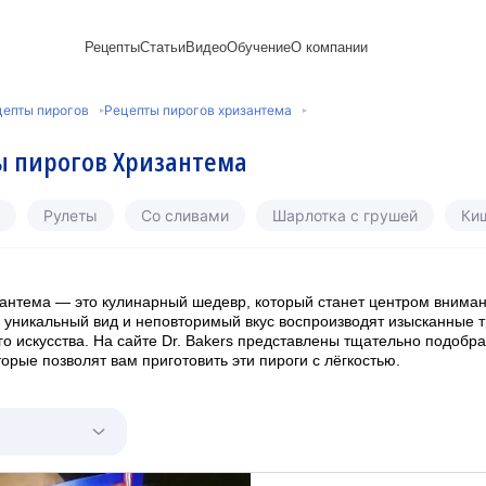
Рецепты
Статьи
Видео
Обучение
О компании
Рецепты блинов
Лайфхаки
Пирожки
Ассортимент
Новый год
Пирожные
цепты пирогов
Рецепты пирогов хризантема
Сезонная выпечка
Выпечка и тесто
Торты рецепты
Контакты
Булочки
Постные рецепты
Десерты и сладкая
Печенье
Professional (HoReСa)
Пицца и ф
ы пирогов Хризантема
Пасхальная выпечка
выпечка
Пряники
Карьера
Запеканки
Завтраки
ПП и постные блюда
Оладьи
Международный
Кексы
Рецепты пирогов
Сезонная выпечка
Сырники
стандарт
Вафли
Рулеты
Со сливами
Шарлотка с грушей
Ки
Напитки и легкие
сертификации
закуски
Медиакит
антема — это кулинарный шедевр, который станет центром внима
х уникальный вид и неповторимый вкус воспроизводят изысканные 
го искусства. На сайте Dr. Bakers представлены тщательно подобр
торые позволят вам приготовить эти пироги с лёгкостью.