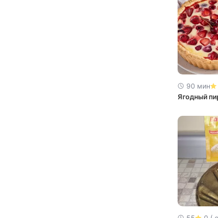
90 мин
Ягодный пи
55
0 ( 