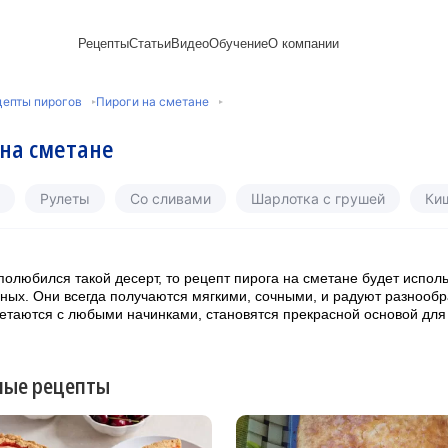
Рецепты
Статьи
Видео
Обучение
О компании
Рецепты блинов
Лайфхаки
Пирожки
Ассортимент
Новый год
Пирожные
цепты пирогов
Пироги на сметане
Сезонная выпечка
Выпечка и тесто
Торты рецепты
Контакты
Булочки
Постные рецепты
Десерты и сладкая
Печенье
Professional (HoReСa)
Пицца и ф
на сметане
Пасхальная выпечка
выпечка
Пряники
Карьера
Запеканки
Завтраки
ПП и постные блюда
Оладьи
Международный
Кексы
Рецепты пирогов
Сезонная выпечка
Сырники
стандарт
Вафли
Рулеты
Со сливами
Шарлотка с грушей
Ки
Напитки и легкие
сертификации
закуски
Медиакит
полюбился такой десерт, то рецепт пирога на сметане будет испол
ных. Они всегда получаются мягкими, сочными, и радуют разнообр
етаются с любыми начинками, становятся прекрасной основой для
ные рецепты