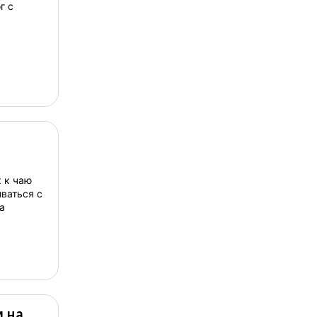
г с
 к чаю
иваться с
а
и на