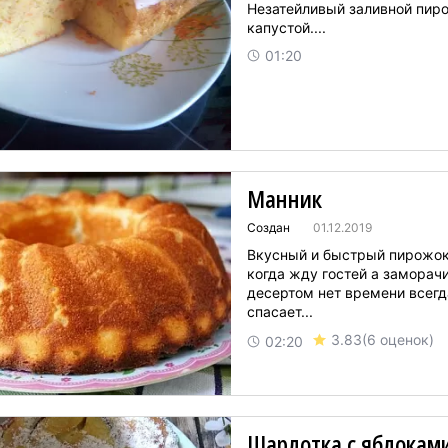
Незатейливый заливной пиро
капустой....
01:20
Манник
Создан
01.12.2019
Вкусный и быстрый пирожок
когда жду гостей а заморач
десертом нет времени всегд
спасает...
3.83
(6 оценок)
02:20
Шарлотка с яблокам