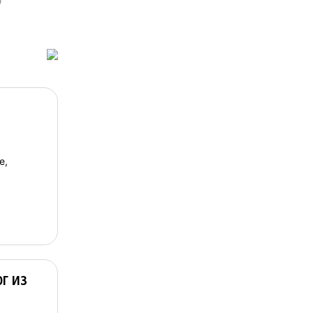
е,
г из