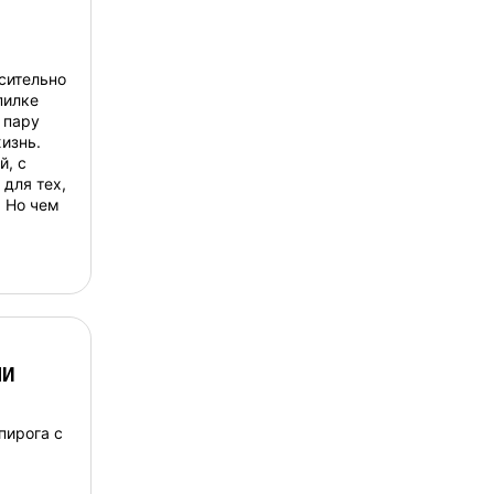
сительно
пилке
 пару
изнь.
й, с
 для тех,
. Но чем
ми
пирога с