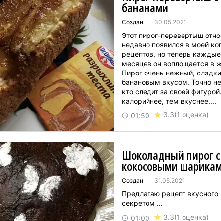
бананами
Создан
30.05.2021
Этот пирог-перевертыш отно
недавно появился в моей ко
рецептов, но теперь каждые
месяцев он воплощается в ж
Пирог очень нежный, сладки
банановым вкусом. Точно не
кто следит за своей фигурой
калорийнее, тем вкуснее....
3.3
(1 оценка)
01:50
Шоколадный пирог с
кокосовыми шарика
Создан
31.05.2021
Предлагаю рецепт вкусного 
секретом ...
3.3
(1 оценка)
01:00