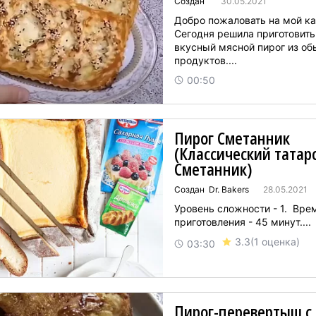
Создан
30.05.2021
Добро пожаловать на мой ка
Сегодня решила приготовить
вкусный мясной пирог из о
продуктов....
00:50
Пирог Сметанник
(Классический татар
Сметанник)
Создан Dr. Bakers
28.05.2021
Уровень сложности - 1. Вре
приготовления - 45 минут....
3.3
(1 оценка)
03:30
Пирог-перевертыш с