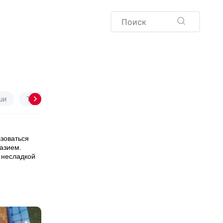
Пудинг
Новый год
Здоровая выпечка
окачча
Хлеб
Варенья и соленья
Десерты
Напитки
ши
Тарты
Лимонный
Манник
Морковный
ьзоваться
азием.
 несладкой