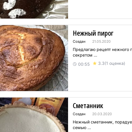
Нежный пирог
Создан
21.05.2020
Предлагаю рецепт нежного п
секретом ...
3.3
(1 оценка)
00:55
Сметанник
Создан
20.03.2020
Нежный сметанник, порадуе
семью ...