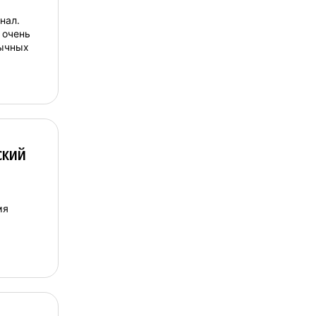
нал.
 очень
бычных
ский
мя