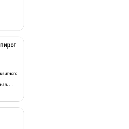
пирог
квитного
ая. ...