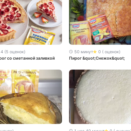
4 (5 оценок)
50 минут
0 ( оценок)
рог со сметанной заливкой
Пирог &quot;Снежок&quot;
оценок)
1 час 40 минут
0 ( оценок