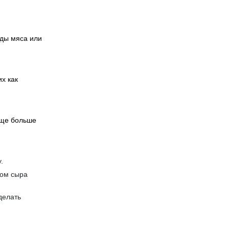
иды мяса или
х как
еще больше
.
вом сыра
делать