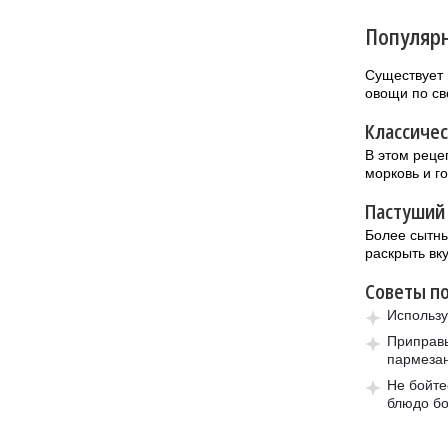
Популярн
Существует 
овощи по св
Классиче
В этом реце
морковь и г
Пастуший 
Более сытны
раскрыть вк
Советы по
Использу
Приправ
пармезан
Не бойте
блюдо бо