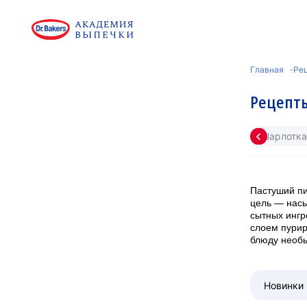
Главная
Ре
Рецепты
Шарлотка
Пастуший пи
цель — насы
сытных ингр
слоем пурир
блюду необы
Новинки