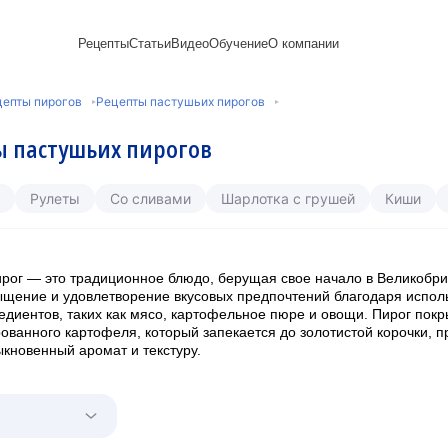
Рецепты
Статьи
Видео
Обучение
О компании
Рецепты блинов
Лайфхаки
Пирожки
Ассортимент
Новый год
Пирожные
цепты пирогов
Рецепты пастушьих пирогов
Сезонная выпечка
Выпечка и тесто
Торты рецепты
Контакты
Булочки
Постные рецепты
Десерты и сладкая
Печенье
Professional (HoReСa)
Пицца и ф
 пастушьих пирогов
Пасхальная выпечка
выпечка
Пряники
Карьера
Запеканки
Завтраки
ПП и постные блюда
Оладьи
Международный
Кексы
Рецепты пирогов
Сезонная выпечка
Сырники
стандарт
Вафли
Рулеты
Со сливами
Шарлотка с грушей
Киши
Напитки и легкие
сертификации
закуски
Медиакит
рог — это традиционное блюдо, берущая свое начало в Великобри
щение и удовлетворение вкусовых предпочтений благодаря испол
едиентов, таких как мясо, картофельное пюре и овощи. Пирог пок
ованного картофеля, который запекается до золотистой корочки, 
кновенный аромат и текстуру.