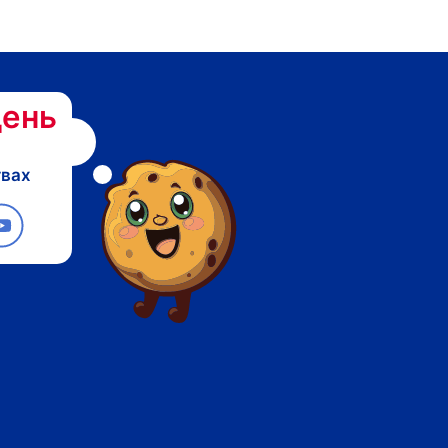
ень
твах