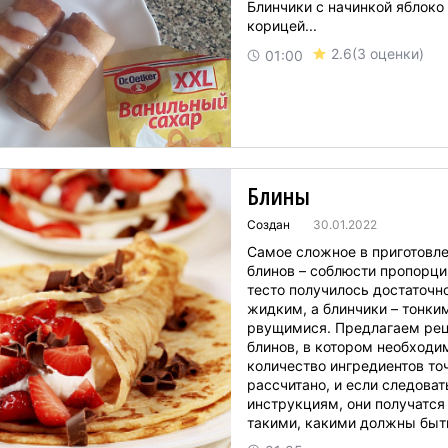
Блинчики с начинкой яблоко
корицей...
2.6
(3 оценки)
01:00
Блины
Создан
30.01.2022
Самое сложное в приготовл
блинов – соблюсти пропорци
тесто получилось достаточн
жидким, а блинчики – тонким
рвущимися. Предлагаем рец
блинов, в котором необходи
количество ингредиентов то
рассчитано, и если следоват
инструкциям, они получатся
такими, какими должны быть
рецепт блинов подойдет для