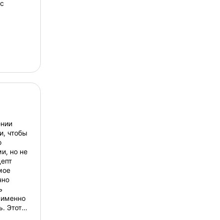
 с
ении
и, чтобы
о
и, но не
епт
мое
чно
ь
 именно
. Этот