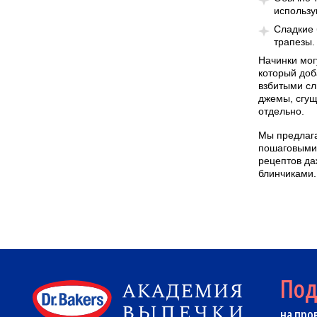
использу
Сладкие 
трапезы.
Начинки мог
который доб
взбитыми сл
джемы, сгущ
отдельно.
Мы предлага
пошаговыми
рецептов да
блинчиками.
По
на про