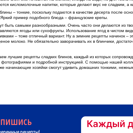
ются кисломолочные напитки, которые делают вкус не сладким, а 
блины – тонкие, поскольку подаются в качестве десерта после осн
 Яркий пример подобного блюда – французские крепы.
ут быть самыми разнообразными. Очень часто они делаются из тво
авляются ягоды или сухофрукты. Использование ягод в чистом виде
ивками – тоже отличный вариант. Ну а зимние рецепты начинок – э
еное молоко. Не обязательно заворачивать их в блинчики, достато
ем лучшие рецепты сладких блинов, каждый из которых сопровожд
 фотографиями и подробной инструкцией. С помощью нашей колл
же начинающие хозяйки смогут удивить домашних тонкими, нежны
дпишись
Каждый д
веренные рецепты!