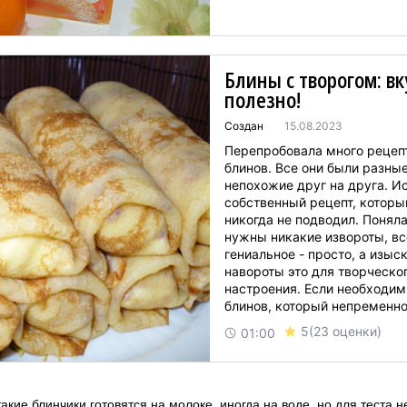
Блины с творогом: вк
полезно!
Создан
15.08.2023
Перепробовала много рецеп
блинов. Все они были разные
непохожие друг на друга. И
собственный рецепт, которы
никогда не подводил. Поняла
нужны никакие извороты, вс
гениальное - просто, а изыск
навороты это для творческо
настроения. Если необходим
блинов, который непременн
получится -то читайте и сохр
5
(23 оценки)
01:00
Блины на молоке получаютс
вкусные и тонкие, ко...
акие блинчики готовятся на молоке, иногда на воде, но для теста н