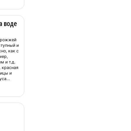
 только
а воде
 дрожжей
ступный и
но, как с
мер,
м и т.д.
, красная
тицы и
уса...