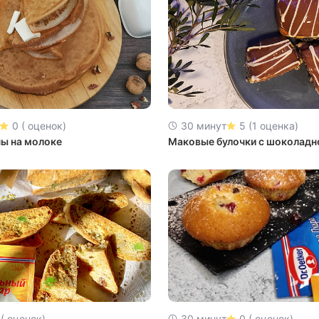
0 ( оценок)
30 минут
5 (1 оценка)
ны на молоке
Маковые булочки с шоколадн
 ( оценок)
30 минут
0 ( оценок)