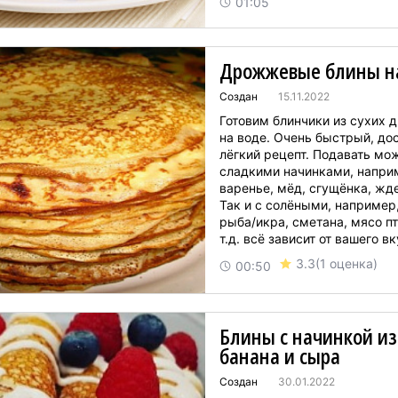
01:05
начинающих хозяек, которые
учатся готовить аппетитны...
Дрожжевые блины н
Создан
15.11.2022
Готовим блинчики из сухих
на воде. Очень быстрый, до
лёгкий рецепт. Подавать мож
сладкими начинками, напри
варенье, мёд, сгущёнка, жде
Так и с солёными, например
рыба/икра, сметана, мясо п
т.д. всё зависит от вашего вк
3.3
(1 оценка)
00:50
Блины с начинкой из
банана и сыра
Создан
30.01.2022