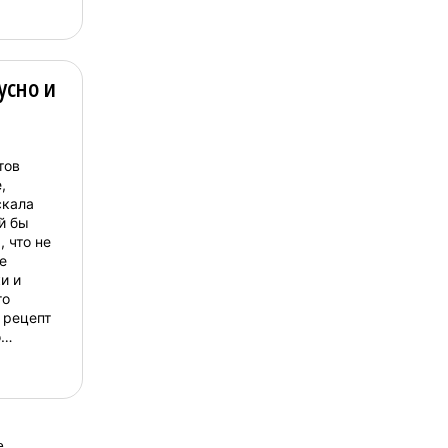
усно и
тов
,
скала
й бы
, что не
е
и и
го
 рецепт
о
аняйте.
я самые
е