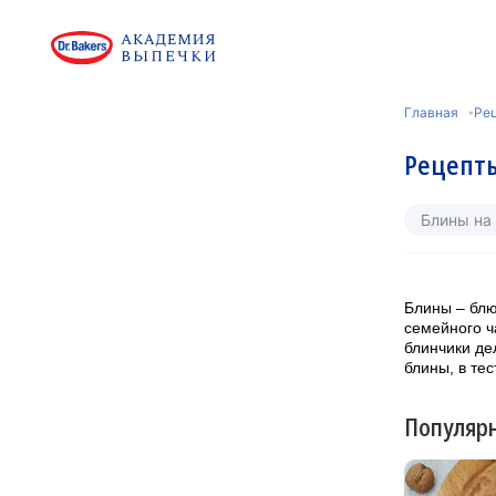
Главная
Ре
Рецепты
Блины на
Блины – блю
семейного ч
блинчики де
блины, в те
Популяр