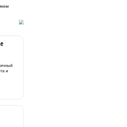
ином
е
личный
та и