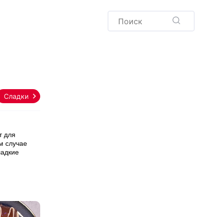
Пудинг
Новый год
Здоровая выпечка
окачча
Хлеб
Варенья и соленья
Десерты
Напитки
Сладкие
Тонкие
С дырочками
С творогом
т для
м случае
ладкие