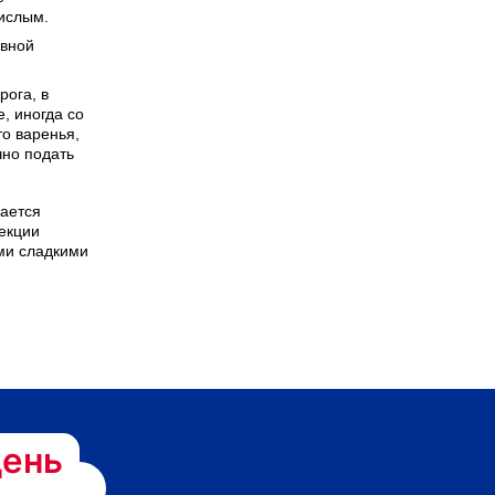
кислым.
овной
рога, в
, иногда со
то варенья,
чно подать
ается
екции
ми сладкими
ень