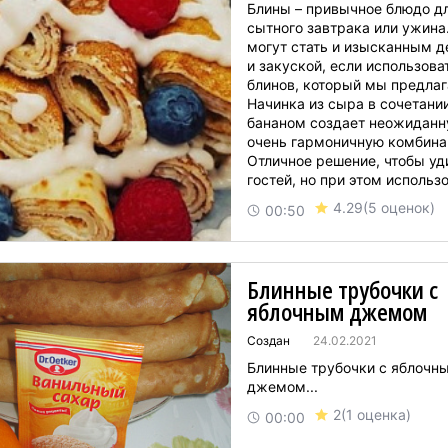
Блины – привычное блюдо д
сытного завтрака или ужина.
могут стать и изысканным д
и закуской, если использова
блинов, который мы предлаг
Начинка из сыра в сочетании
бананом создает неожиданн
очень гармоничную комбина
Отличное решение, чтобы уд
гостей, но при этом использ
привычные доступные прод
4.29
(5 оценок)
00:50
потратить совсем немного в
приготовле...
Блинные трубочки с
яблочным джемом
Создан
24.02.2021
Блинные трубочки с яблочн
джемом...
2
(1 оценка)
00:00