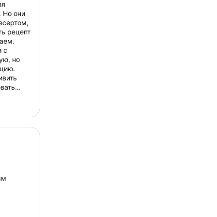
ля
 Но они
есертом,
ть рецепт
аем.
 с
ую, но
цию.
ивить
овать
укты и
ремени на
ым