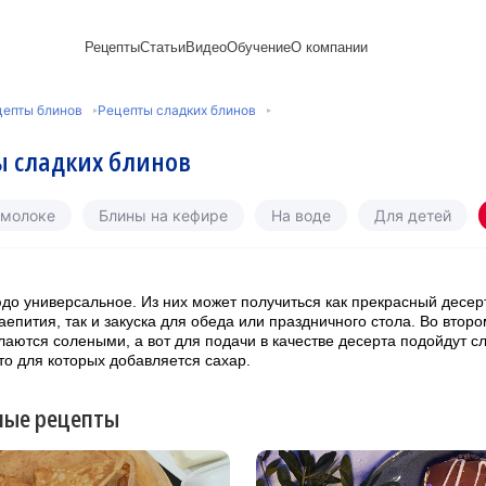
Рецепты
Статьи
Видео
Обучение
О компании
Рецепты блинов
Лайфхаки
Пирожки
Ассортимент
Новый год
Пирожные
цепты блинов
Рецепты сладких блинов
Сезонная выпечка
Выпечка и тесто
Торты рецепты
Контакты
Булочки
Постные рецепты
Десерты и сладкая
Печенье
Professional (HoReСa)
Пицца и ф
 сладких блинов
Пасхальная выпечка
выпечка
Пряники
Карьера
Запеканки
Завтраки
ПП и постные блюда
Оладьи
Международный
Кексы
Рецепты пирогов
Сезонная выпечка
Сырники
стандарт
Вафли
 молоке
Блины на кефире
На воде
Для детей
Напитки и легкие
сертификации
закуски
Медиакит
до универсальное. Из них может получиться как прекрасный десер
аепития, так и закуска для обеда или праздничного стола. Во второ
лаются солеными, а вот для подачи в качестве десерта подойдут с
сто для которых добавляется сахар.
ные рецепты