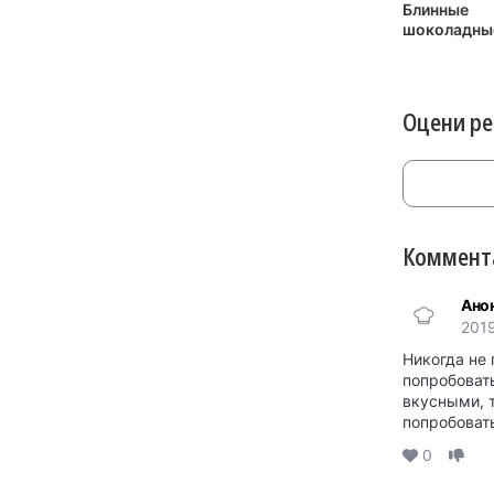
Блинные
шоколадны
рулетики
Оцени р
Коммента
Ано
2019
Никогда не 
попробоват
вкусными, т
попробоват
0