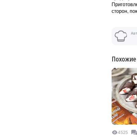
Приготовле
сторон, по
Ав
Похожие
4525