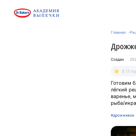
Главная
Ре
Дрожже
Создан
202
5 (1 го
Готовим б
лёгкий ре
варенье, 
рыба/икра
#дрожжевое