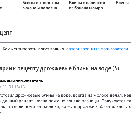
Блины с творогом:
Блины с начинкой
Блины
е
вкусно и полезно!
из банана и сыра
ецепт
Комментировать могут только
авторизованные пользователи
рии к рецепту дрожжевые блины на воде (5)
нимный пользователь
-11-01 16:18
готовил дрожжевые блины на воде, всегда на молоке делал. Ре
ь данный рецепт - жена даже не поняла разницы. Получаются т
ак что если дома нет молока, но есть дрожжи - обязательно ст
ь.