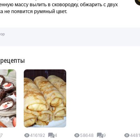
нную массу вылить в сковородку, обжарить с двух
ка не появится румяный цвет.
тор
 рецепты
7
416192
4
58648
9
448