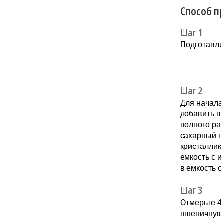
Способ п
Шаг 1
Подготавли
Шаг 2
Для начала
добавить в
полного ра
сахарный п
кристаллик
емкость с 
в емкость 
Шаг 3
Отмерьте 4
пшеничную