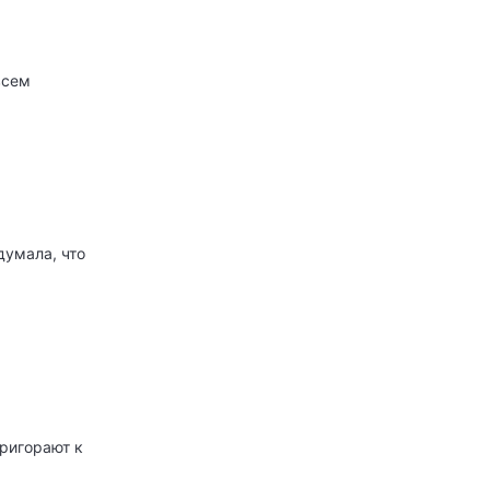
всем
думала, что
ригорают к