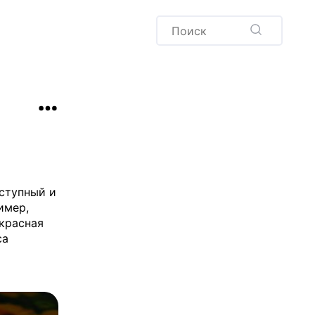
Пудинг
Новый год
Здоровая выпечка
окачча
Хлеб
Варенья и соленья
Десерты
Напитки
оступный и
имер,
 красная
са