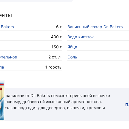
енты
 Bakers
6 г
Ванильный сахар Dr. Bakers
400 г
Вода кипяток
150 г
Яйца
ительное
2 ст. л.
Соль
па
1 горсть
ый ванилин» от Dr. Bakers поможет привычной выпечке
 по-новому, добавив ей изысканный аромат кокоса.
П
идеально подходит для десертов, выпечки, кремов и