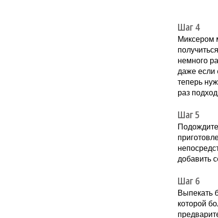
Шаг 4
Миксером м
получиться
немного ра
даже если 
теперь нуж
раз подход
Шаг 5
Подождите 
приготовле
непосредст
добавить с
Шаг 6
Выпекать б
которой бо
предварите