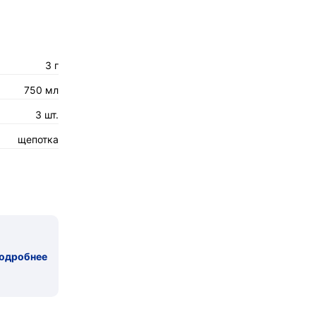
3 г
750 мл
3 шт.
щепотка
одробнее