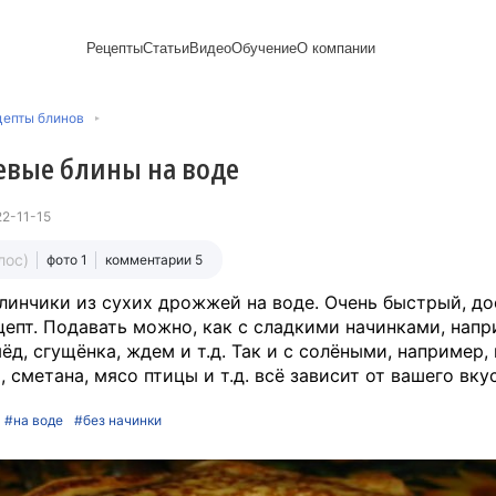
Рецепты
Статьи
Видео
Обучение
О компании
Рецепты блинов
Лайфхаки
Пирожки
Ассортимент
Новый год
Пирожные
цепты блинов
Сезонная выпечка
Выпечка и тесто
Торты рецепты
Контакты
Булочки
Постные рецепты
Десерты и сладкая
Печенье
Professional (HoReСa)
Пицца и ф
вые блины на воде
Пасхальная выпечка
выпечка
Пряники
Карьера
Запеканки
Завтраки
ПП и постные блюда
Оладьи
Международный
Кексы
Рецепты пирогов
Сезонная выпечка
Сырники
стандарт
Вафли
2-11-15
Напитки и легкие
сертификации
закуски
Медиакит
лос)
фото 1
комментарии 5
линчики из сухих дрожжей на воде. Очень быстрый, д
цепт. Подавать можно, как с сладкими начинками, напр
мёд, сгущёнка, ждем и т.д. Так и с солёными, например,
, сметана, мясо птицы и т.д. всё зависит от вашего вку
#на воде
#без начинки