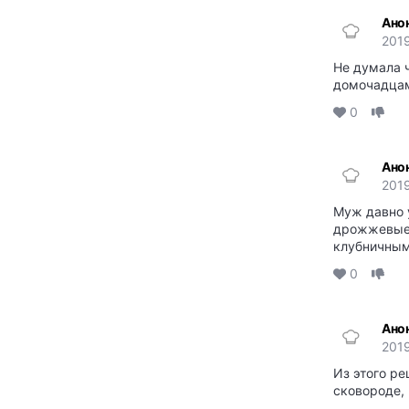
Ано
2019
Не думала 
домочадцам
0
Ано
2019
Муж давно у
дрожжевые 
клубничным
0
Ано
2019
Из этого р
сковороде,