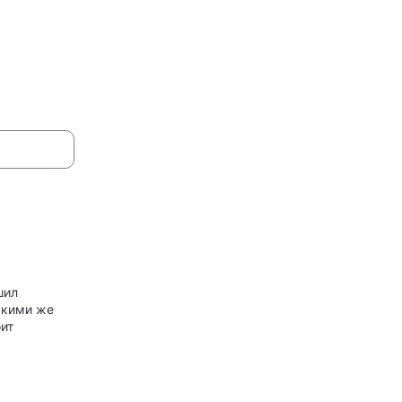
шил
акими же
оит