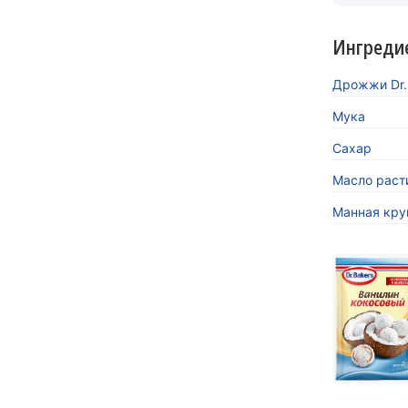
Ингреди
Дрожжи Dr.
Мука
Сахар
Масло раст
Манная кру
«Кокосов
заиграть
Новинка 
напитков.