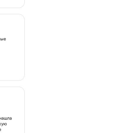
ные
 нашла
кую
е