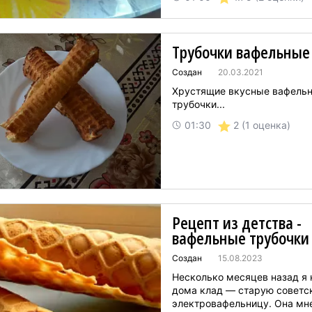
Трубочки вафельные
Создан
20.03.2021
Хрустящие вкусные вафель
трубочки...
2
(1 оценка)
01:30
Рецепт из детства -
вафельные трубочки
Создан
15.08.2023
Несколько месяцев назад я
дома клад — старую советс
электровафельницу. Она мн