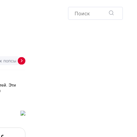
Пудинг
Новый год
Здоровая выпечка
окачча
Хлеб
Варенья и соленья
Десерты
Напитки
к попсы
Колбаска
Макарон
Эклер
Павлова
тей. Эти
и
 с