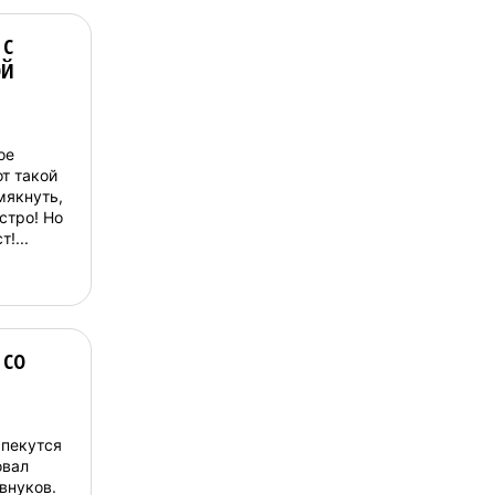
 с
ой
ое
от такой
мякнуть,
стро! Но
!...
 со
 пекутся
овал
 внуков.