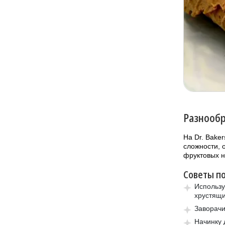
Разнообр
На Dr. Bake
сложности, 
фруктовых н
Советы п
Использу
хрустящ
Заворачи
Начинку 