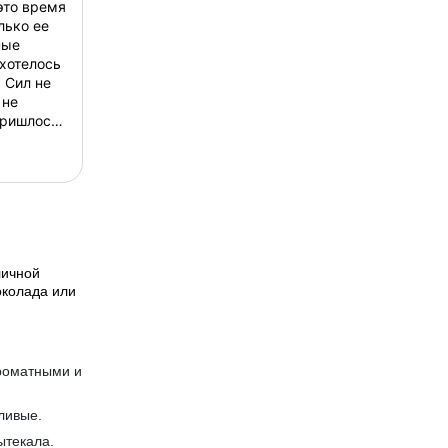
это время
лько ее
ные
ахотелось
. Сил не
 не
Пришлось
оило.
даже
личной
околада или
роматными и
ливые.
ытекала.