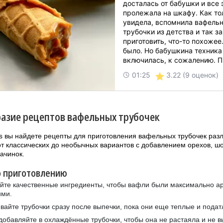
досталась от бабушки и все 
пролежала на шкафу. Как то
увидела, вспомнила вафель
трубочки из детства и так з
приготовить, что-то похожее
было. Но бабушкина техника
включилась, к сожалению. 
купить новую, но это того ст
3.22
(9 оценок)
01:25
Семья оторвали с руками, 
начинить их...
азие рецептов вафельных трубочек
rs вы найдете рецепты для приготовления вафельных трубочек раз
от классических до необычных вариантов с добавлением орехов, ш
ачинок.
о приготовлению
йте качественные ингредиенты, чтобы вафли были максимально а
ими.
вайте трубочки сразу после выпечки, пока они еще теплые и подат
добавляйте в охлаждённые трубочки, чтобы она не растаяла и не в