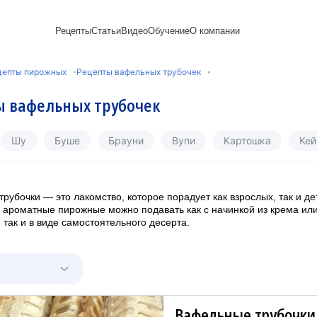
Рецепты
Статьи
Видео
Обучение
О компании
Рецепты блинов
Лайфхаки
Пирожки
Ассортимент
Новый год
Пирожные
цепты пирожных
Рецепты вафельных трубочек
Сезонная выпечка
Выпечка и тесто
Торты рецепты
Контакты
Булочки
Постные рецепты
Десерты и сладкая
Печенье
Professional (HoReСa)
Пицца и ф
 вафельных трубочек
Пасхальная выпечка
выпечка
Пряники
Карьера
Запеканки
Завтраки
ПП и постные блюда
Оладьи
Международный
Кексы
Рецепты пирогов
Сезонная выпечка
Сырники
стандарт
Вафли
Шу
Буше
Брауни
Вупи
Картошка
Кей
Напитки и легкие
сертификации
закуски
Медиакит
рубочки — это лакомство, которое порадует как взрослых, так и де
 ароматные пирожные можно подавать как с начинкой из крема ил
 так и в виде самостоятельного десерта.
Вафельные трубочки