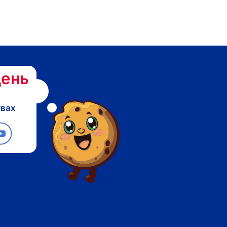
ень
твах