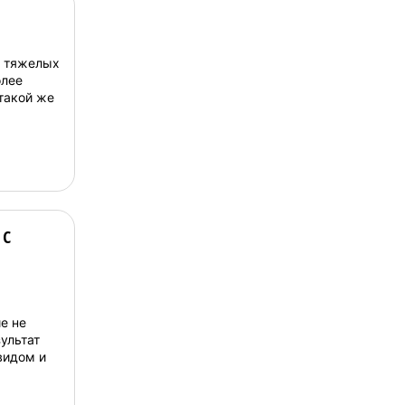
в тяжелых
олее
 такой же
 с
е не
ультат
видом и