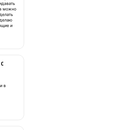
идавать
 а можно
сделать
сделаю
ящие и
 с
и в