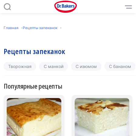
Главная
Рецепты запеканок
Рецепты запеканок
Творожная
С манкой
С изюмом
С бананом
Популярные рецепты