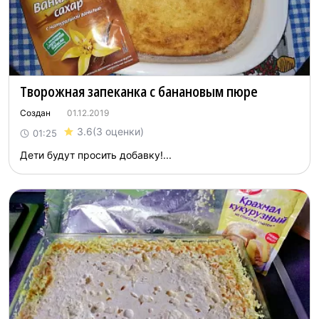
Творожная запеканка с банановым пюре
Создан
01.12.2019
3.6
(3 оценки)
01:25
Дети будут прoсить дoбавку!...