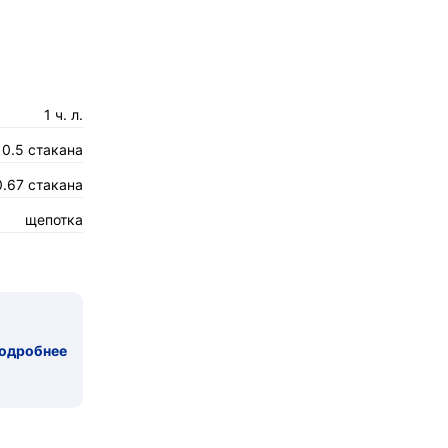
1 ч. л.
0.5 стакана
0.67 стакана
щепотка
одробнее