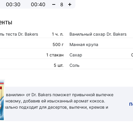
00:30
00:40
енты
ь теста Dr. Bakers
1 ч. л.
Ванильный сахар Dr. Bakers
500 г
Манная крупа
1 стакан
Сахар
5 шт.
Соль
ый ванилин» от Dr. Bakers поможет привычной выпечке
 по-новому, добавив ей изысканный аромат кокоса.
П
идеально подходит для десертов, выпечки, кремов и