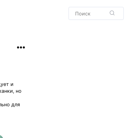
Пудинг
Новый год
Здоровая выпечка
окачча
Хлеб
Варенья и соленья
Десерты
Напитки
ует и
канки, но
,
льно для