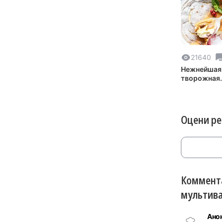
21640
Нежнейшая
творожная
запеканка с
брусникой
Оцени р
Коммента
мультива
Ано