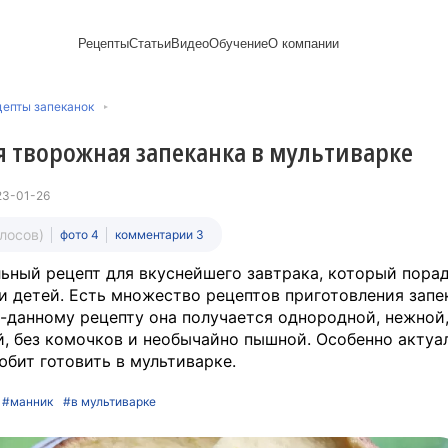
Рецепты
Статьи
Видео
Обучение
О компании
Рецепты блинов
Лайфхаки
Пирожки
Ассортимент
Новый год
Пирожные
епты запеканок
Сезонная выпечка
Выпечка и тесто
Торты рецепты
Контакты
Булочки
Постные рецепты
Десерты и сладкая
Печенье
Professional (HoReСa)
Пицца и ф
 творожная запеканка в мультиварке
Пасхальная выпечка
выпечка
Пряники
Карьера
Запеканки
Завтраки
ПП и постные блюда
Оладьи
Международный
Кексы
Рецепты пирогов
Сезонная выпечка
Сырники
стандарт
Вафли
23-01-26
Напитки и легкие
сертификации
закуски
Медиакит
олосов)
фото 4
комментарии 3
ьный рецепт для вкуснейшего завтрака, который порад
и детей. Есть множество рецептов приготовления запе
-данному рецепту она получается однородной, нежной
, без комочков и необычайно пышной. Особенно актуа
любит готовить в мультиварке.
#манник
#в мультиварке