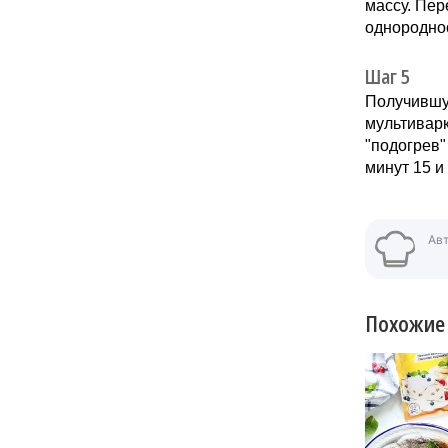
массу. Пе
однородно
Шаг 5
Получившу
мультиварк
"подогрев"
минут 15 и
Ав
Похожие