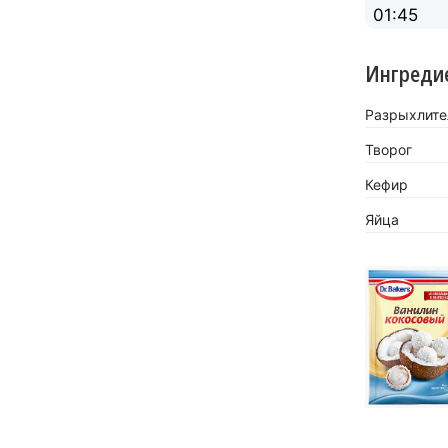
01:45
Ингреди
Разрыхлител
Творог
Кефир
Яйца
«Кокосов
заиграть
Новинка 
напитков.