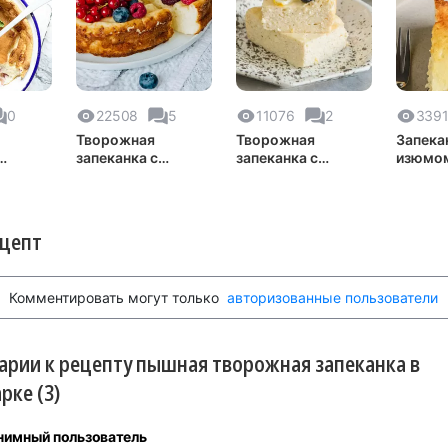
0
22508
5
11076
2
339
Творожная
Творожная
Запека
запеканка с
запеканка с
изюмо
«Творопыш»
лимоном
ецепт
Комментировать могут только
авторизованные пользователи
рии к рецепту пышная творожная запеканка в
рке (3)
нимный пользователь