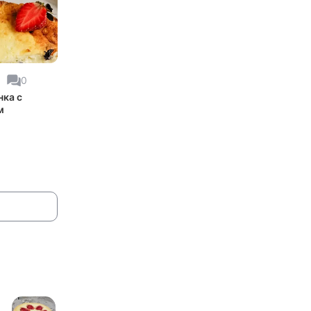
1
0
нка с
м