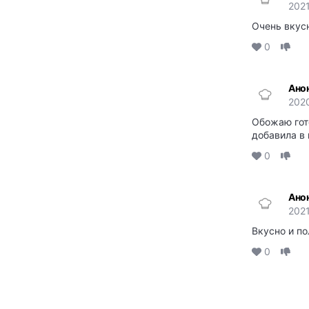
2021
Очень вкусн
0
Ано
202
Обожаю гото
добавила в
0
Ано
2021
Вкусно и по
0