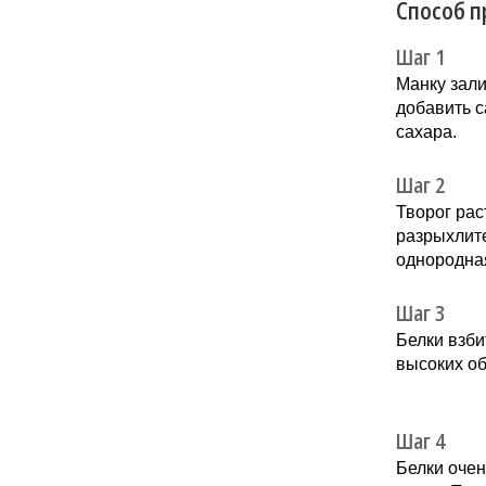
Способ п
Шаг 1
Манку зали
добавить с
сахара.
Шаг 2
Творог рас
разрыхлите
однородна
Шаг 3
Белки взби
высоких об
Шаг 4
Белки очен