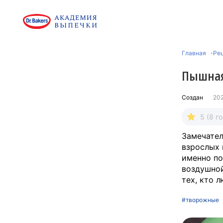
Главная
Рец
Пышная
Создан
20
5 (8 г
Замечател
взрослых 
именно по
воздушной
тех, кто 
#творожные