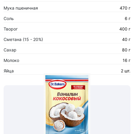
Мука пшеничная
470 г
Соль
6 г
Творог
400 г
Сметана (15 - 20%)
40 г
Сахар
80 г
Молоко
16 г
Яйца
2 шт.