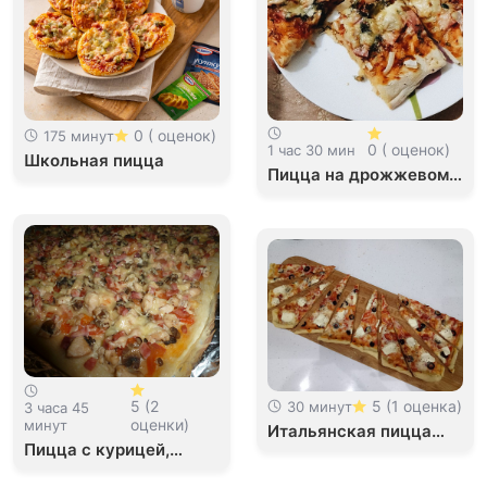
0 ( оценок)
175 минут
0 ( оценок)
1 час 30 мин
Школьная пицца
Пицца на дрожжевом
тесте
5 (2
5 (1 оценка)
30 минут
3 часа 45
оценки)
минут
Итальянская пицца
Пицца с курицей,
&quot;Три сыра&quot;
ветчиной и грибами