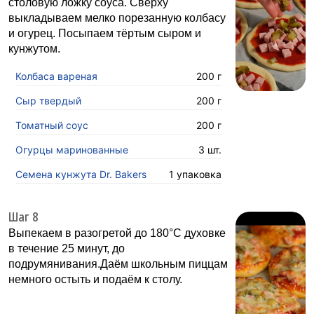
столовую ложку соуса. Сверху
выкладываем мелко порезанную колбасу
и огурец. Посыпаем тёртым сыром и
кунжутом.
Колбаса вареная
200 г
Сыр твердый
200 г
Томатный соус
200 г
Огурцы маринованные
3 шт.
Семена кунжута Dr. Bakers
1 упаковка
Шаг 8
Выпекаем в разогретой до 180°С духовке
в течение 25 минут, до
подрумянивания.Даём школьным пиццам
немного остыть и подаём к столу.