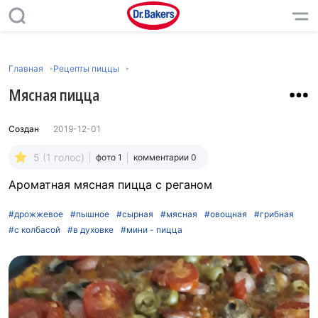
Главная
Рецепты пиццы
Мясная пицца
Создан
2019-12-01
5 (1 голос)
фото 1
комментарии 0
Ароматная мясная пицца с реганом
#дрожжевое
#пышное
#сырная
#мясная
#овощная
#грибная
#с колбасой
#в духовке
#мини - пицца