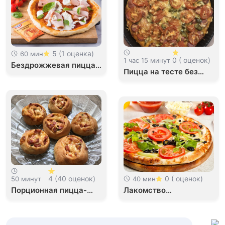
5 (1 оценка)
60 мин
0 ( оценок)
1 час 15 минут
Бездрожжевая пицца
Пицца на тесте без
с мортаделлой и
дрожжей
страчателлой
4 (40 оценок)
0 ( оценок)
40 мин
50 минут
Порционная пицца-
Лакомство
улитка
вегетарианца:
овощная пицца