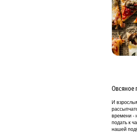
Овсяное 
И взрослы
рассыпчато
времени - 
подать к ч
нашей под