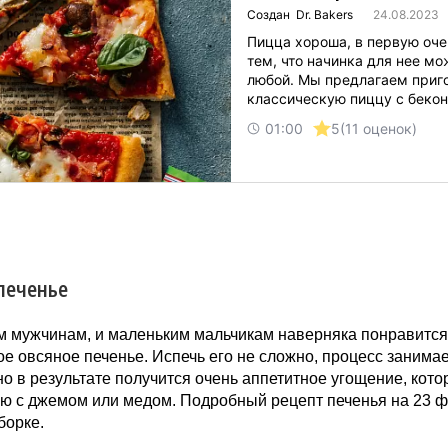
Создан Dr. Bakers
24.08.2023
Пицца хороша, в первую оче
тем, что начинка для нее м
любой. Мы предлагаем приг
классическую пиццу с бекон
грибами, используя в качес
01:00
5
(11 оценок)
моцареллу. Это очень италь
сочетание, а рецепт максим
приближен к оригиналу. Аро
Италии будет разноситься п
благодаря тому, что пицца г
с базиликом. По-итальянски 
но очень вкусное и солнечное
печенье
м мужчинам, и маленьким мальчикам наверняка понравится
е овсяное печенье. Испечь его не сложно, процесс занима
но в результате получится очень аппетитное угощение, кот
аю с джемом или медом. Подробный рецепт печенья на 23 ф
борке.