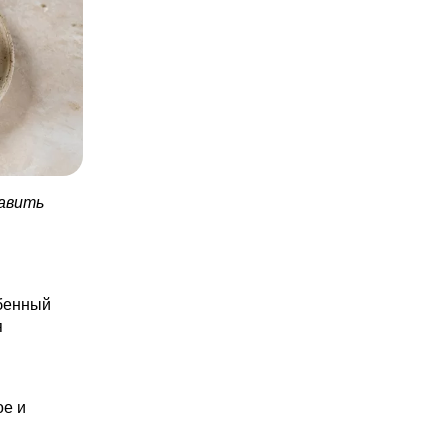
равить
обенный
я
ое и