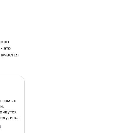
ожно
- это
лучается
з самых
и.
придутся
еду, и в
овый
)
одойдёт