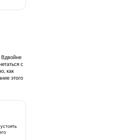
чинками:
ом и
вкус. Мы
наиболее
машние
ке.
. Вдвойне
четаться с
о, как
ание этого
 устоять
его