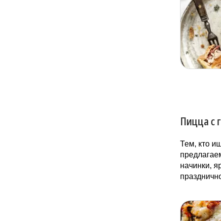
Пицца с 
Тем, кто и
предлагаем
начинки, я
празднично