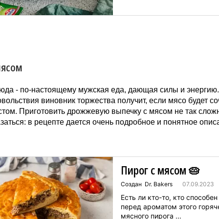
для пирожков с разными на
с мясом, с картошкой, с лук
яйцом – выбирайте на свой 
предлагаем испечь один из 
популярных вариантов – до
пирожки с капустой в духов
Обрат...
мясом
юда - по-настоящему мужская еда, дающая силы и энергию
вольствия виновник торжества получит, если мясо будет со
стом. Приготовить дрожжевую выпечку с мясом не так сложн
заться: в рецепте дается очень подробное и понятное опис
Пирог с мясом 🥧
Создан Dr. Bakers
07.09.2023
Есть ли кто-то, кто способен
перед ароматом этого горяч
мясного пирога ...