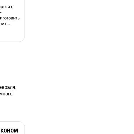
роги с
-
иготовить
них
стей,
бычной
епт!...
евраля,
 много
економ