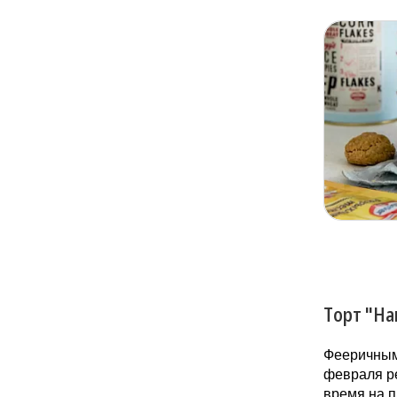
Торт "Н
Фееричным 
февраля ре
время на п