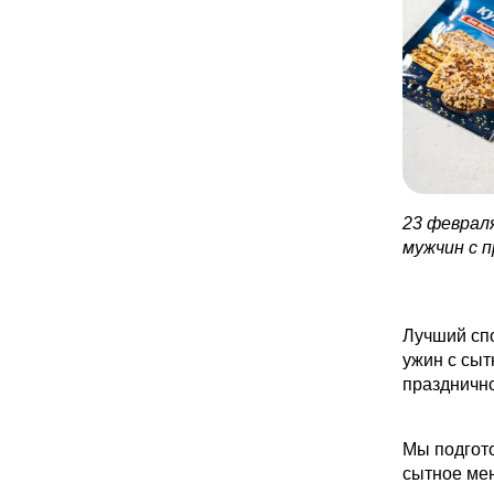
23 феврал
мужчин с 
Лучший спо
ужин с сыт
празднично
Мы подгото
сытное ме