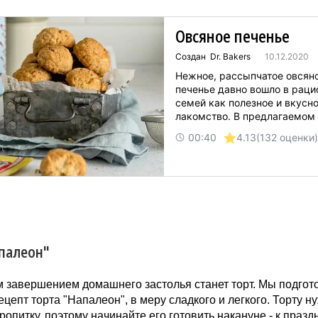
Овсяное печенье
Создан Dr. Bakers
10.12.2020
Нежное, рассыпчатое овсян
печенье давно вошло в раци
семей как полезное и вкусн
лакомство. В предлагаемом
овсяного печенья нет дефиц
00:40
4.13
(132 оценки)
дорогих продуктов, а проце
приготовления и выпекания 
совсем немного времени....
апалеон"
завершением домашнего застолья станет торт. Мы подгото
цепт торта "Напалеон", в меру сладкого и легкого. Торту н
ропитку, поэтому начинайте его готовить накануне - к праз