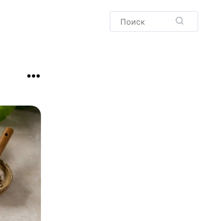
Пудинг
Новый год
Здоровая выпечка
окачча
Хлеб
Варенья и соленья
Десерты
Напитки