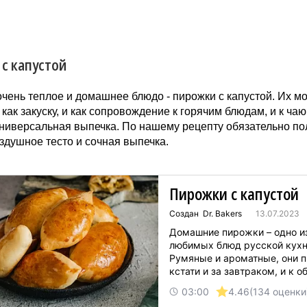
с капустой
чень теплое и домашнее блюдо - пирожки с капустой. Их м
как закуску, и как сопровождение к горячим блюдам, и к чаю 
ниверсальная выпечка. По нашему рецепту обязательно по
здушное тесто и сочная выпечка.
Пирожки с капустой
Создан Dr. Bakers
13.07.2023
Домашние пирожки – одно и
любимых блюд русской кухн
Румяные и ароматные, они 
кстати и за завтраком, и к об
качестве перекуса. Наш баз
03:00
4.46
(134 оценки
рецепт дрожжевого теста п