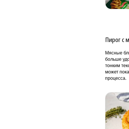
Пирог с 
Мясные бл
больше удо
тонким тек
может пока
процесса.