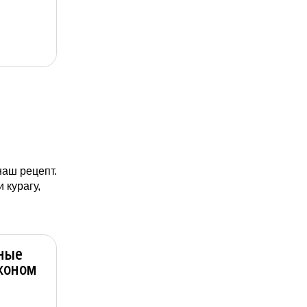
наш рецепт.
 курагу,
ные
економ