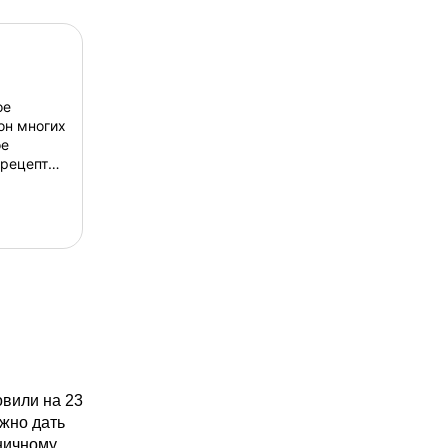
ое
он многих
ое
 рецепте
итных и
сс
займет
вили на 23
ужно дать
дничному