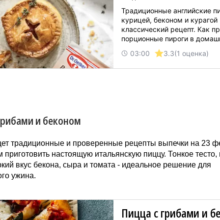
Традиционные английские пи
курицей, беконом и курагой 
классический рецепт. Как пр
порционные пироги в домаш
условиях и удивить своих го
03:00
3.3
(1 оценка)
потрясающим вкусом и нео
подачей - подскажет наш рец
грибами и беконом
щет традиционные и проверенные рецепты выпечки на 23 ф
 приготовить настоящую итальянскую пиццу. Тонкое тесто,
ркий вкус бекона, сыра и томата - идеальное решение для
го ужина.
Пицца с грибами и б