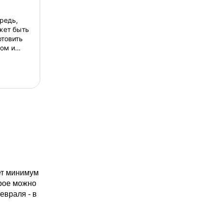
редь,
ожет быть
отовить
ом и
тве сыра
янское
ально
мат
о дому и
отовится
простое,
 бл...
ет минимум
орое можно
евраля - в