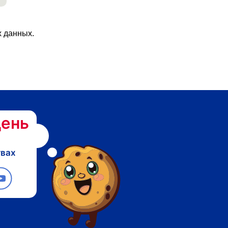
х данных.
ень
твах