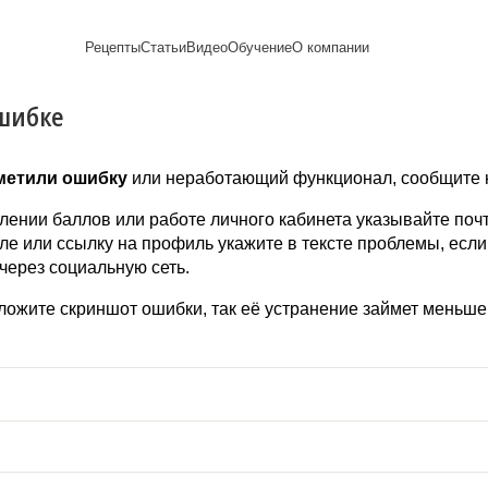
Рецепты
Статьи
Видео
Обучение
О компании
шибке
Рецепты блинов
Лайфхаки
Пирожки
Ассортимент
Новый год
Пирожные
Сезонная выпечка
Выпечка и тесто
Торты рецепты
Контакты
Булочки
Постные рецепты
Десерты и сладкая
Печенье
Professional (HoReСa)
Пицца и ф
Пасхальная выпечка
выпечка
Пряники
Карьера
Запеканки
метили ошибку
или неработающий функционал, сообщите н
Завтраки
ПП и постные блюда
Оладьи
Международный
Кексы
Рецепты пирогов
Сезонная выпечка
Сырники
стандарт
Вафли
лении баллов или работе личного кабинета указывайте почт
Напитки и легкие
сертификации
е или ссылку на профиль укажите в тексте проблемы, есл
закуски
Медиакит
через социальную сеть.
ожите скриншот ошибки, так её устранение займет меньше