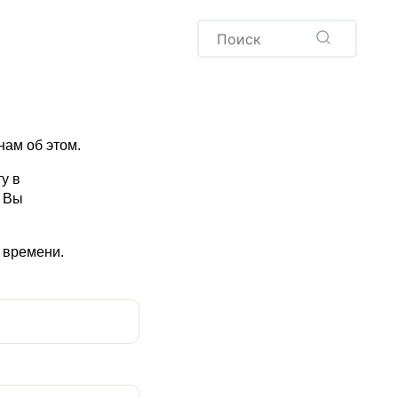
Пудинг
Новый год
Здоровая выпечка
окачча
Хлеб
Варенья и соленья
ам об этом.
Десерты
Напитки
у в
и Вы
 времени.