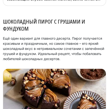
прозрачное желе. Легкий, воздушный и в то же время
насыщенный вкус делает этот десерт идеальным
выбором для любого праздника или уютного чаепития.
Чизкейк не только покорит своим вкусом, но и станет
ШОКОЛАДНЫЙ ПИРОГ С ГРУШАМИ И
украшением ваше...
ФУНДУКОМ
Ещё один вариант для главного десерта. Пирог получается
красивым и праздничным, но самое главное – его яркий
шоколадный вкус в нетривиальном сочетании с запечённой
грушей и фундуком. Идеальный рецепт, чтобы побаловать
любителей шоколадных десертов.