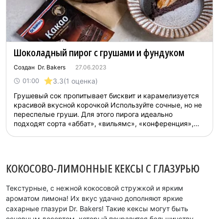
Шоколадный пирог с грушами и фундуком
Создан Dr. Bakers
27.06.2023
3.3
(1 оценка)
01:00
Грушевый сок пропитывает бисквит и карамелизуется
красивой вкусной корочкой Используйте сочные, но не
переспелые груши. Для этого пирога идеально
подходят сорта «аббат», «вильямс», «конференция»,
«пакхам»...
КОКОСОВО-ЛИМОННЫЕ КЕКСЫ С ГЛАЗУРЬЮ
Текстурные, с нежной кокосовой стружкой и ярким
ароматом лимона! Их вкус удачно дополняют яркие
сахарные глазури Dr. Bakers! Такие кексы могут быть
основным десертом, который понравится большинству