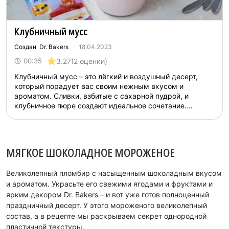
Клубничный мусс
Создан Dr. Bakers
18.04.2023
3.27
(2 оценки)
00:35
Клубничный мусс – это лёгкий и воздушный десерт,
который порадует вас своим нежным вкусом и
ароматом. Сливки, взбитые с сахарной пудрой, и
клубничное пюре создают идеальное сочетание.
Простой в приготовлении, он требует минимального
времени и усилий. Отличный выбор для праздничного
стола или романтического ужина....
МЯГКОЕ ШОКОЛАДНОЕ МОРОЖЕНОЕ
Великолепный пломбир с насыщенным шоколадным вкусом
и ароматом. Украсьте его свежими ягодами и фруктами и
ярким декором Dr. Bakers – и вот уже готов полноценный
праздничный десерт. У этого мороженого великолепный
состав, а в рецепте мы раскрываем секрет однородной
пластичной текстуры.