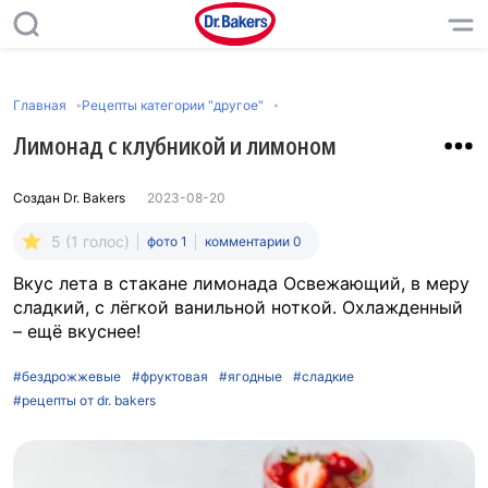
Главная
Рецепты категории "другое"
Лимонад с клубникой и лимоном
Создан
Dr. Bakers
2023-08-20
5 (1 голос)
фото 1
комментарии 0
Вкус лета в стакане лимонада Освежающий, в меру
сладкий, с лёгкой ванильной ноткой. Охлажденный
– ещё вкуснее!
#бездрожжевые
#фруктовая
#ягодные
#сладкие
#рецепты от dr. bakers