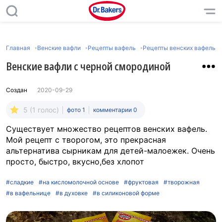
Главная
Венские вафли
Рецепты вафель
Рецепты венских вафель
Венские вафли с черной смородиной
Создан
2020-09-29
5 (1 голос)
фото 1
комментарии 0
Существует множество рецептов венских вафель.
Мой рецепт с творогом, это прекрасная
альтернатива сырникам для детей-малоежек. Очень
просто, быстро, вкусно,без хлопот
#сладкие
#на кисломолочной основе
#фруктовая
#творожная
#в вафельнице
#в духовке
#в силиконовой форме