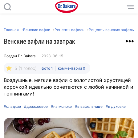
Главная
Венские вафли
Рецепты вафель
Рецепты венских вафель
Венские вафли на завтрак
Создан
Dr. Bakers
2023-06-15
5 (1 голос)
фото 1
комментарии 0
Воздушные, мягкие вафли с золотистой хрустящей
корочкой идеально сочетаются с любой начинкой и
топпингами!
#сладкие
#дрожжевое
#на молоке
#в вафельнице
#в духовке