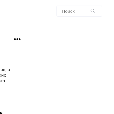
Пудинг
Новый год
Здоровая выпечка
окачча
Хлеб
Варенья и соленья
Десерты
Напитки
ов, а
ких
ого