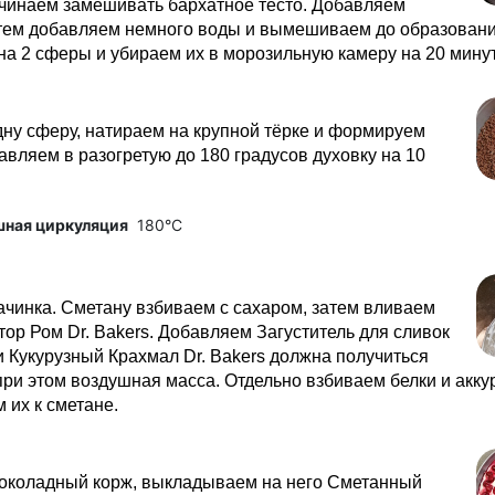
ачинаем замешивать бархатное тесто. Добавляем
атем добавляем немного воды и вымешиваем до образовани
на 2 сферы и убираем их в морозильную камеру на 20 минут
ну сферу, натираем на крупной тёрке и формируем
авляем в разогретую до 180 градусов духовку на 10
шная циркуляция
180°C
ачинка. Сметану взбиваем с сахаром, затем вливаем
ор Ром Dr. Bakers. Добавляем Загуститель для сливок
 и Кукурузный Крахмал Dr. Bakers должна получиться
 при этом воздушная масса. Отдельно взбиваем белки и акку
их к сметане.
околадный корж, выкладываем на него Сметанный