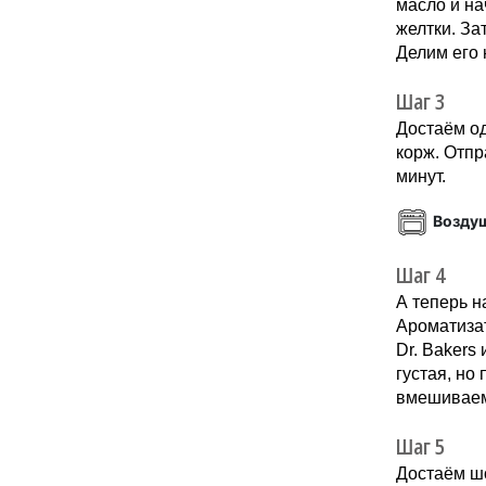
масло и н
желтки. З
Делим его 
Шаг 3
Достаём од
корж. Отпр
минут.
Возду
Шаг 4
А теперь н
Ароматизат
Dr. Bakers
густая, но
вмешиваем 
Шаг 5
Достаём ш