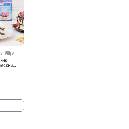
03
9
ник
ческий
 торта