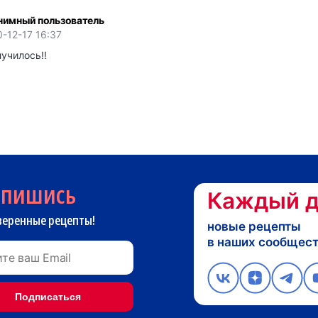
нимный пользователь
-12-17 16:37
училось!!
дпишись
Каждый д
веренные рецепты!
новые рецепты
в наших сообщес