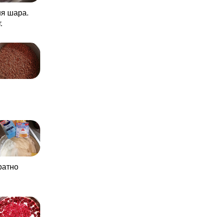
я шара.
.
ратно