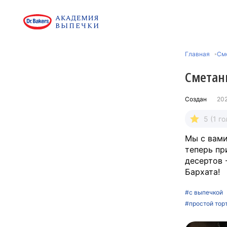
Главная
См
Сметан
Создан
20
5 (1 го
Мы с вами
теперь пр
десертов 
Бархата!
#с выпечкой
#простой тор