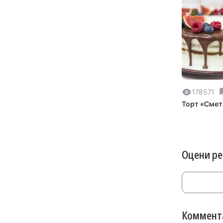
178571
Торт «Смет
Оцени р
Коммента