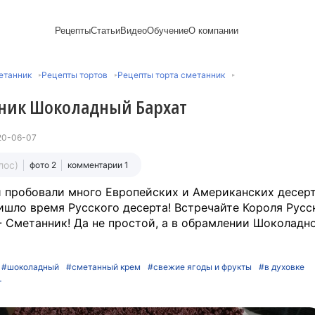
Рецепты
Статьи
Видео
Обучение
О компании
Рецепты блинов
Лайфхаки
Пирожки
Ассортимент
Новый год
Пирожные
етанник
Рецепты тортов
Рецепты торта сметанник
Сезонная выпечка
Выпечка и тесто
Торты рецепты
Контакты
Булочки
Постные рецепты
Десерты и сладкая
Печенье
Professional (HoReСa)
Пицца и ф
ник Шоколадный Бархат
Пасхальная выпечка
выпечка
Пряники
Карьера
Запеканки
Завтраки
ПП и постные блюда
Оладьи
Международный
Кексы
Рецепты пирогов
Сезонная выпечка
Сырники
стандарт
Вафли
20-06-07
Напитки и легкие
сертификации
закуски
Медиакит
лос)
фото 2
комментарии 1
 пробовали много Европейских и Американских десерт
ишло время Русского десерта! Встречайте Короля Русс
- Сметанник! Да не простой, а в обрамлении Шоколадн
#шоколадный
#сметанный крем
#свежие ягоды и фрукты
#в духовке
т