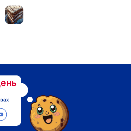
ень
твах