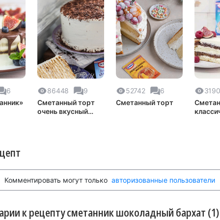
6
86448
9
52742
6
319
анник»
Сметанный торт
Сметанный торт
Сметан
очень вкусный
класси
рецепт
рецепт
ецепт
Комментировать могут только
авторизованные пользователи
рии к рецепту сметанник шоколадный бархат (1)