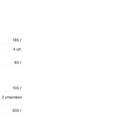
180 г
4 шт.
80 г
100 г
2 упаковки
300 г