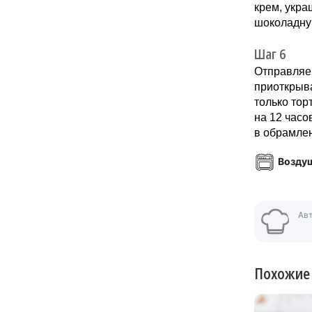
крем, укр
шоколадну
Шаг 6
Отправляем
приоткрыва
только тор
на 12 часо
в обрамле
Возду
Ав
Похожие