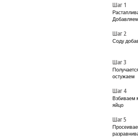
Шаг 1
Растаплива
Добавляем
Шаг 2
Соду доба
Шаг 3
Получается
остужаем
Шаг 4
Взбиваем м
яйцо
Шаг 5
Просеиваем
разравнив