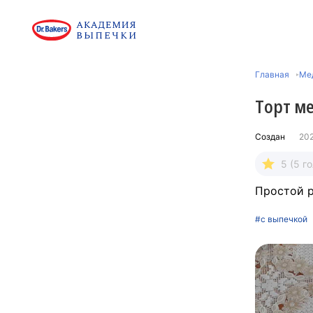
Главная
Ме
Торт м
Создан
20
5 (5 г
Простой р
#с выпечкой