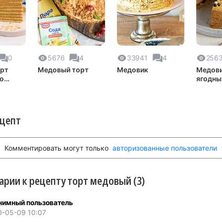
0
5676
4
33941
4
256
орт
Медовый торт
Медовик
Медови
о
ягодны
ярким 
ецепт
Комментировать могут только
авторизованные пользователи
рии к рецепту торт медовый (3)
нимный пользователь
0-05-09 10:07