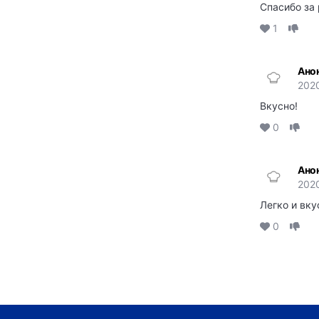
Спасибо за 
1
Ано
2020
Вкусно!
0
Ано
202
Легко и вку
0