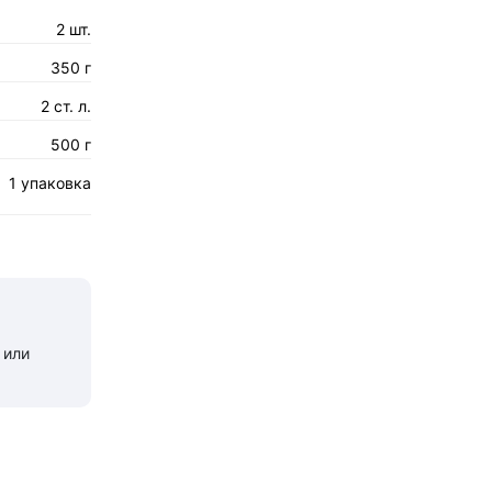
2 шт.
350 г
2 ст. л.
500 г
1 упаковка
 или