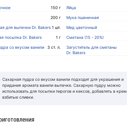
очное
150 г
Яйца
200 г
Мука пшеничная
я для выпечки Dr. Bakers
1 шт.
Мед цветочный
я посыпка Dr. Bakers
1 г
Сметана (15 - 20%)
удра со вкусом ванили
3 ст. л.
Загуститель для сметаны
Dr. Bakers
Сахарная пудра со вкусом ванили подходит для украшения и
придания аромата ванили выпечке. Сахарную пудру можно
использовать для посыпки пирогов и кексов, добавлять в крем
взбитые сливки.
риготовления