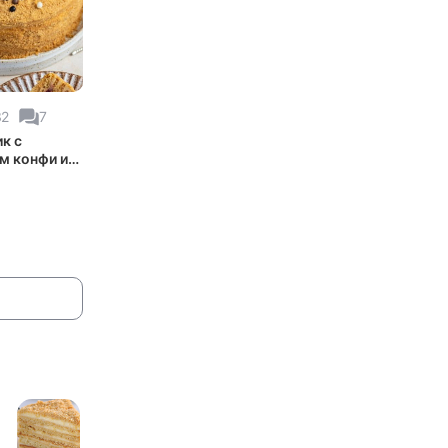
32
7
к с
м конфи и
декором