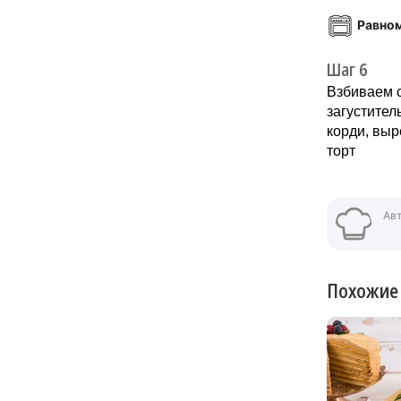
Равно
Шаг 6
Взбиваем с
загустител
корди, вы
торт
Ав
Похожие