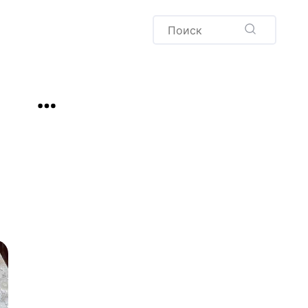
Пудинг
Новый год
Здоровая выпечка
окачча
Хлеб
Варенья и соленья
Десерты
Напитки