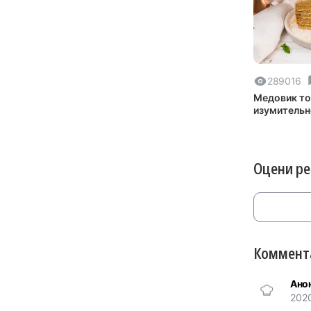
289016
Медовик т
изумительн
вкусный
Оцени р
Коммента
Ано
202