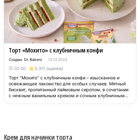
Торт «Мохито» с клубничным конфи
Создан Dr. Bakers
13.12.2023
3.3
(1 оценка)
02:00
Торт "Мохито" с клубничным конфи – изысканное и
освежающее лакомство для особых случаев. Мятный
бисквит, пропитанный лаймовым сиропом, в сочетании
с нежным ванильным кремом и сочным клубничным
конфи создают неповторимый вкус. Этот десерт не
только вкусный, но и красивый, идеально подойдет для
праздников....
Крем для начинки торта