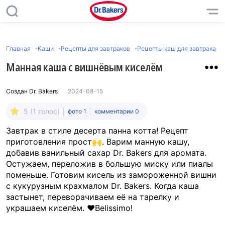
Главная
Каши
Рецепты для завтраков
Рецепты каш для завтрака
Манная каша с вишнёвым киселём
Создан
Dr. Bakers
2024-08-15
5 (1 голос)
фото 1
комментарии 0
Завтрак в стиле десерта панна котта! Рецепт
приготовления прост🙌. Варим манную кашу,
добавив ванильный сахар Dr. Bakers для аромата.
Остужаем, переложив в большую миску или пиалы
поменьше. Готовим кисель из замороженной вишни
с кукурузным крахмалом Dr. Bakers. Когда каша
застынет, переворачиваем её на тарелку и
украшаем киселём. ❤️Belissimo!