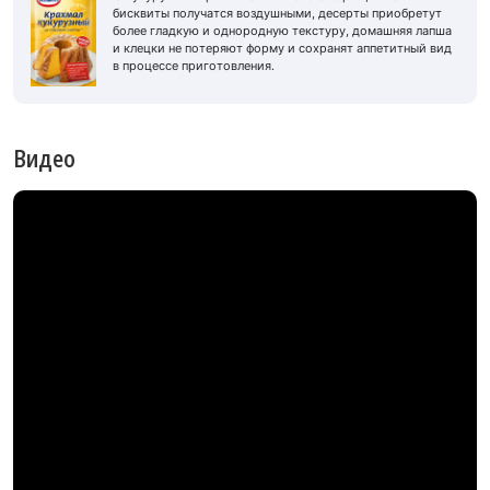
бисквиты получатся воздушными, десерты приобретут
более гладкую и однородную текстуру, домашняя лапша
и клецки не потеряют форму и сохранят аппетитный вид
в процессе приготовления.
Видео