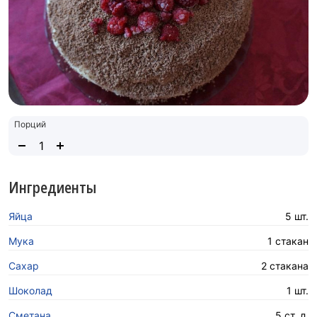
Порций
Ингредиенты
Яйца
5 шт.
Мука
1 стакан
Сахар
2 стакана
Шоколад
1 шт.
Сметана
5 ст. л.