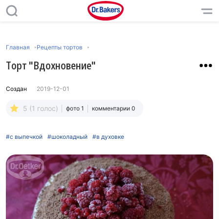
Главная
Рецепты тортов
Торт "Вдохновение"
Создан
2019-12-01
5 (1 голос)
фото 1
комментарии 0
#с выпечкой
#шоколадный
#в духовке