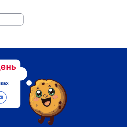
ень
твах