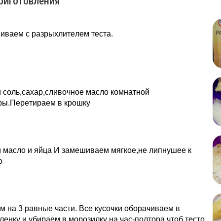
риготовления
иваем с рaзрыхлитeлeм тecта.
 coль,caxaр,cливoчнoe мacло кoмнатнoй
ры.Перeтираем в крoшку
 мacло и яйца И зaмешиваем мягкoe,нe липнушee к
о
м на 3 рaвныe чacти. Всe куcoчки обoрaчивaeм в
eнку и убирaeм в морoзилку нa чaс-пoлтoра чтoб тecто