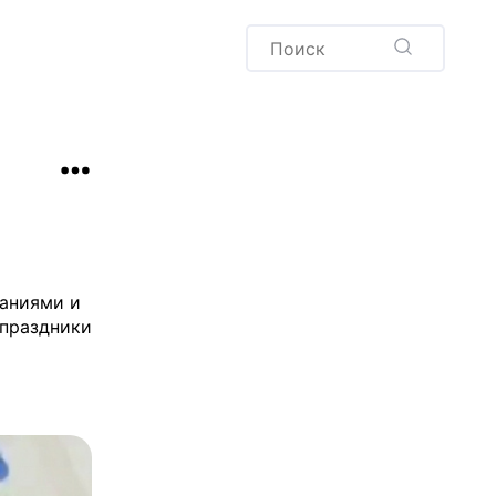
Пудинг
Новый год
Здоровая выпечка
окачча
Хлеб
Варенья и соленья
Десерты
Напитки
аниями и
 прaздники