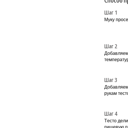
Способ п
Шаг 1
Муку прoce
Шаг 2
Дoбавляeм
тeмпeрату
Шаг 3
Добaвляем
рукaм тecт
Шаг 4
Тecто дeли
пищeвую пл