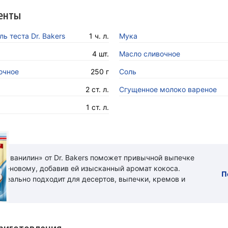
енты
ь теста Dr. Bakers
1 ч. л.
Мука
4 шт.
Масло сливочное
очное
250 г
Соль
2 ст. л.
Сгущенное молоко вареное
1 ст. л.
ый ванилин» от Dr. Bakers поможет привычной выпечке
 по-новому, добавив ей изысканный аромат кокоса.
П
идеально подходит для десертов, выпечки, кремов и