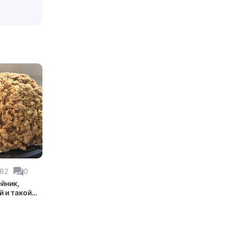
82
0
йник,
й и такой
й