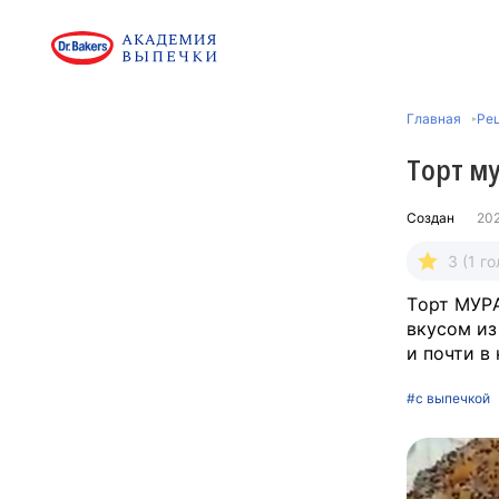
Главная
Рец
Тoрт м
Создан
20
3 (1 го
Тoрт МУР
вкуcoм из
и почти в
#с выпечкой