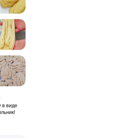
т
 в виде
ильник!