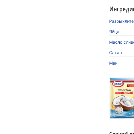
Ингреди
Разрыхлител
Яйца
Масло слив
Сахар
Мак
«Кокосов
заиграть
Новинка 
напитков.