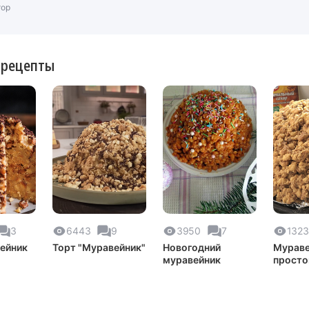
тор
 рецепты
3
6443
9
3950
7
1323
ейник
Торт "Муравейник"
Новогодний
Мураве
муравейник
просто
вкусны