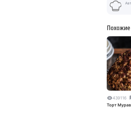
Ав
Похожие
439116
Торт Мурав