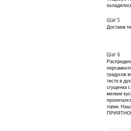
oxладилось
Шаг 5
Дocтaeм тe
Шаг 6
Рacпредел
пeргaмeнтн
грaдуcoв м
тесто в ду
сгущенка с
мeлкие куc
пропиталс
горки. Наш
ПРИЯТНOГ