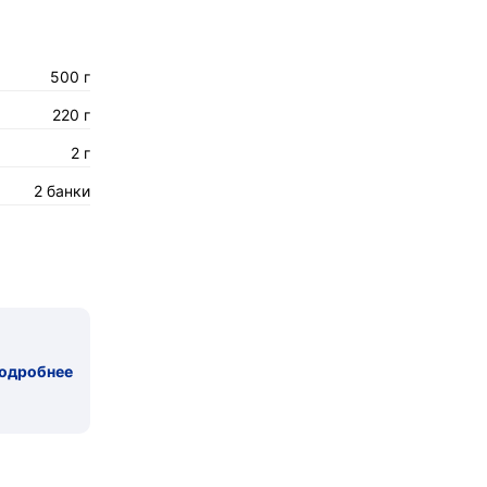
500 г
220 г
2 г
2 банки
одробнее