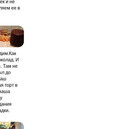
ек и не
ляем ее в
одим.Как
околад. И
. Там не
ыл до
наш
я торт в
анаша
у
дания
дки.