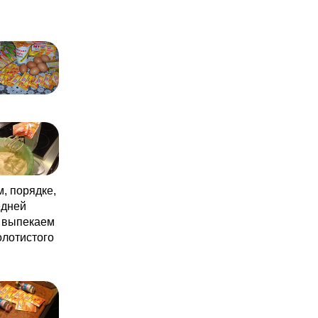
м, порядке,
едней
и выпекаем
олотистого