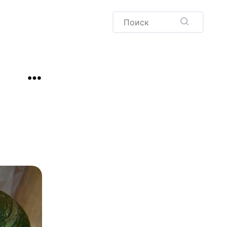
Пудинг
Новый год
Здоровая выпечка
окачча
Хлеб
Варенья и соленья
Десерты
Напитки