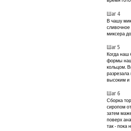
время гото
Шаг 4
В чашу ми
сливочное 
миксера до
Шаг 5
Когда наш 
формы наш
кольцом. В
разрезала 
высоким и
Шаг 6
Сборка тор
сиропом о
затем маже
поверх ан
так - пока