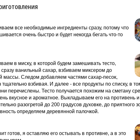
риготовления
ваем все необходимые ингредиенты сразу, потому что
шивается очень быстро и будет некогда бегать что-то
ваем в миску, в которой будем замешивать тесто,
 сразу ванильный сахар, взбиваем миксером до
й массы. Следом добавляем частями сахар-песок,
 тщательно взбивая. И далее - все продукты по списку, в то
они перечислены. Тесто получается похожим на сметану ср
чень вкусное и ароматное. Выкладываем его на противень 
тельно разогретой до 200 градусов духовке, до приятного з
овность определяем деревянной палочкой.
вит готов, я оставляю его остывать в противне, а в это