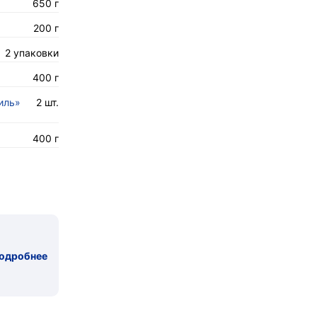
650 г
200 г
2 упаковки
400 г
иль»
2 шт.
400 г
одробнее