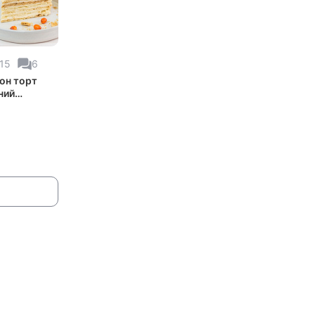
15
6
он торт
ний
ческий