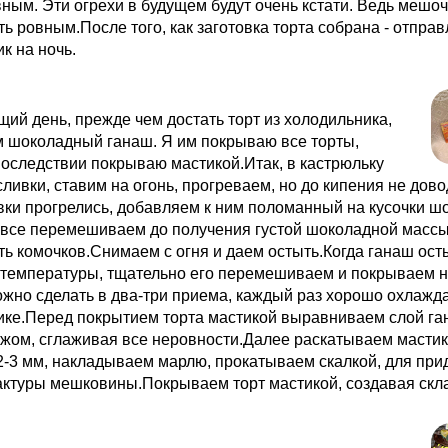
ным. Эти огрехи в будущем будут очень кстати. Ведь мешоч
ь ровным.После того, как заготовка торта собрана - отправ
к на ночь.
ий день, прежде чем достать торт из холодильника,
м шоколадный ганаш. Я им покрываю все торты,
оследствии покрываю мастикой.Итак, в кастрюльку
ливки, ставим на огонь, прогреваем, но до кипения не дов
вки прогрелись, добавляем к ним поломанный на кусочки ш
 все перемешиваем до получения густой шоколадной массы
ь комочков.Снимаем с огня и даем остыть.Когда ганаш ост
 температуры, тщательно его перемешиваем и покрываем 
ожно сделать в два-три приема, каждый раз хорошо охлажда
ике.Перед покрытием торта мастикой выравниваем слой г
жом, сглаживая все неровности.Далее раскатываем мастик
-3 мм, накладываем марлю, прокатываем скалкой, для при
ктуры мешковины.Покрываем торт мастикой, создавая скла