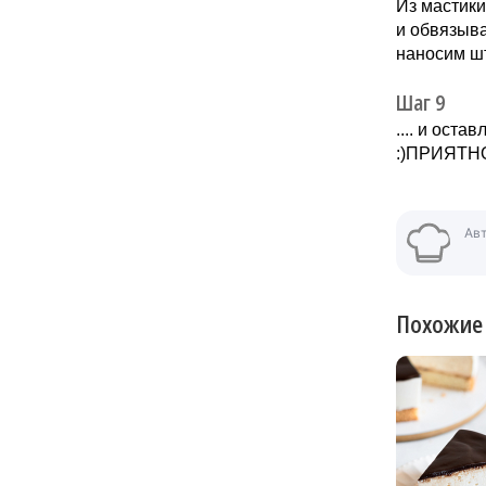
Из мастики
и обвязыва
наносим шт
Шаг 9
.... и ост
:)ПРИЯТН
Ав
Похожие