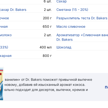
6 шт.
Сахар
ахар Dr. Bakers
2 шт.
Сметана (15 - 20%)
очное
200 г
Разрыхлитель теста Dr. Bakers
чная
650 г
Масло сливочное
молоко
2 шт.
Ароматизатор «Сливочная ван
Dr. Bakers
-33%)
400 мл
Шоколад
харная
800 г
ый ванилин» от Dr. Bakers поможет привычной выпечке
 по-новому, добавив ей изысканный аромат кокоса.
П
идеально подходит для десертов, выпечки, кремов и