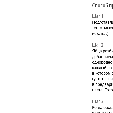
Способ п
Шаг 1
Подготавли
тесто заме
искать. :)
Шаг 2
Яйца разби
добавляем
однородно
каждый раз
в котором 
густоты, о
в предвари
цвета. Гот
Шаг 3
Когда биск