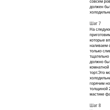
совсем ров
должен быт
холодильни
Шаг 7
На следующ
приготови
которые вп
наливаем с
только сли
тщательно
должно быт
комнатной
торт.Это м
холодильн
горячим но
толщиной 2
мастике фа
Шаг 8