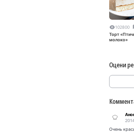
102800
Торт «Птич
молоко»
Оцени р
Коммента
Ано
2014
Очень краси