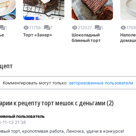
1
11756
7
212027
5
1768
ье
Торт «Захер»
Шоколадный
Наполе
блинный торт
домаш
класси
ецепт
Комментировать могут только
авторизованные пользователи
рии к рецепту торт мешок с деньгами (2)
нимный пользователь
-11-13 21:36
вый торт, кропотливая работа, Леночка, удачи в конкурсе!