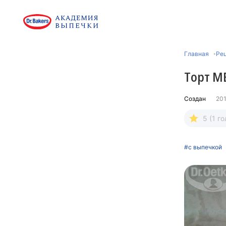
Главная
Рец
Торт М
Создан
201
5 (1 го
#с выпечкой