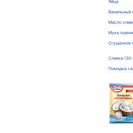
Яйца
Ванильный с
Масло слив
Мука пшени
Сгущенное 
Сливки (30
Помадка са
«Кокосов
заиграть
Новинка 
напитков.