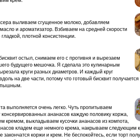
вим крем.
ксера выливаем сгущенное молоко, добавляем
масло и ароматизатор. Взбиваем на средней скорости
 гладкой, плотной консистенции.
бисквит остыл, снимаем его с противня и вырезаем
его будущего мешочка. Я сделала это кулинарным
ырезала круги разных диаметров. И каждый круг
вдоль на две части, потому что готовый бисквит получается
 пышным.
та выполняется очень легко. Чуть пропитываем
т консервированных ананасов каждую половику коржа,
м кремом, выкладываем кусочки ананасов из компота,
анасов кладем еще немного крема, накрываем следующим 
 не закончатся коржи и крем. Не беспокойтесь, если торт пол