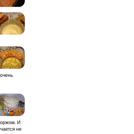
 очень
коржом. И
учается не