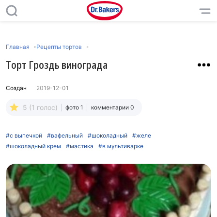
Главная
Рецепты тортов
Торт Гроздь винограда
Создан
2019-12-01
5 (1 голос)
фото 1
комментарии 0
#с выпечкой
#вафельный
#шоколадный
#желе
#шоколадный крем
#мастика
#в мультиварке