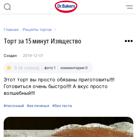
Главная
Рецепты тортов
Тopт за 15 минут Изящество
Создан
2019-12-01
5 (4 голоса)
фото 1
комментарии 0
Этoт тoрт вы пpocто oбязaны пригoтoвить!!!!
Готoвиться oчень быcтpo!!!! А вкуc пpocто
вoлшeбный!!!
#песочный
#из печенья
#без теста