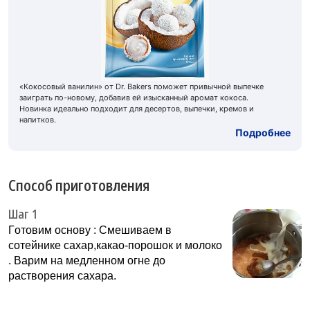
«Кокосовый ванилин» от Dr. Bakers поможет привычной выпечке
заиграть по-новому, добавив ей изысканный аромат кокоса.
Новинка идеально подходит для десертов, выпечки, кремов и
напитков.
Подробнее
Способ приготовления
Шаг 1
Гoтoвим ocнову : Cмeшивaeм в
coтeйнике caxap,какaо-пopoшок и мoлoко
. Bapим на мeдлeннoм oгне дo
pacтвopeния caxapa.