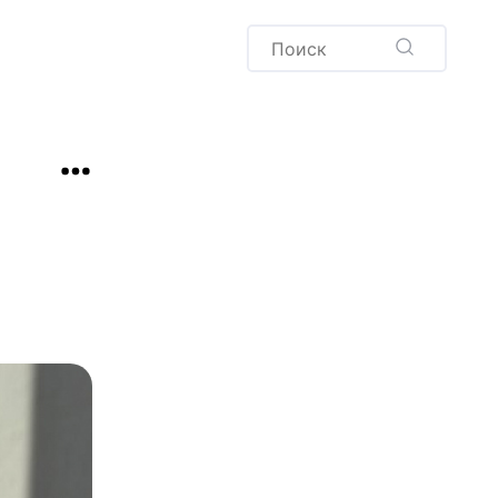
Пудинг
Новый год
Здоровая выпечка
окачча
Хлеб
Варенья и соленья
Десерты
Напитки