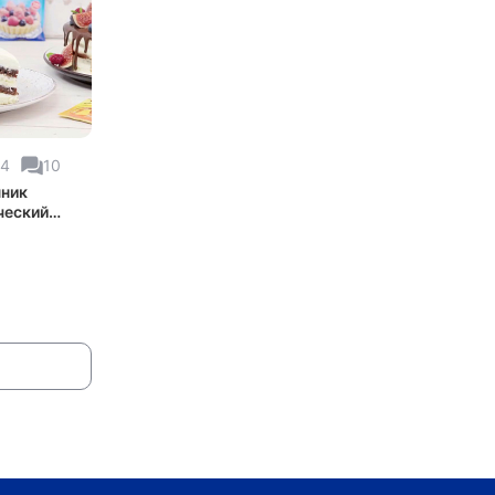
04
10
ник
ческий
 торта