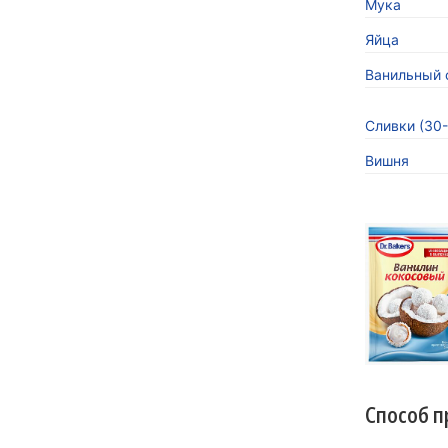
Мука
Яйца
Ванильный с
Сливки (30
Вишня
«Кокосов
заиграть
Новинка 
напитков.
Способ п