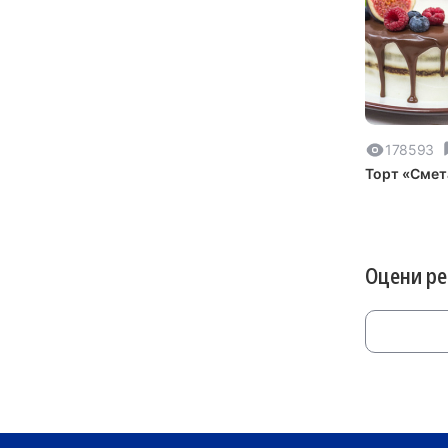
178593
Торт «Смет
Оцени р