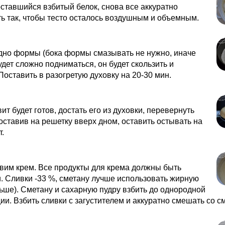
ставшийся взбитый белок, снова все аккуратно
 так, чтобы тесто осталось воздушным и объемным.
дно формы (бока формы смазывать не нужно, иначе
удет сложно подниматься, он будет скользить и
 Поставить в разогретую духовку на 20-30 мин.
вит будет готов, достать его из духовки, перевернуть
оставив на решетку вверх дном, оставить остывать на
т.
вим крем. Все продукты для крема должны быть
 Сливки -33 %, сметану лучше использовать жирную
ьше). Сметану и сахарную пудру взбить до однородной
ии. Взбить сливки с загустителем и аккуратно смешать со с