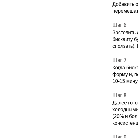
Добавить о
перемешать
Шаг 6
Застелить 
бисквиту б
сползать).
Шаг 7
Когда биск
форму и, п
10-15 мину
Шаг 8
Далее гото
холодными.
(20% и бол
консистенц
Шаг 9