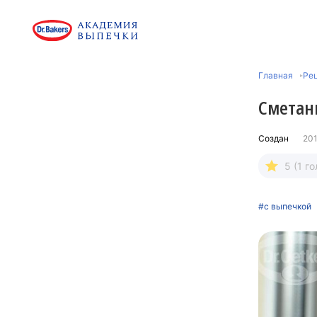
Главная
Рец
Сметан
Создан
201
5 (1 го
#с выпечкой