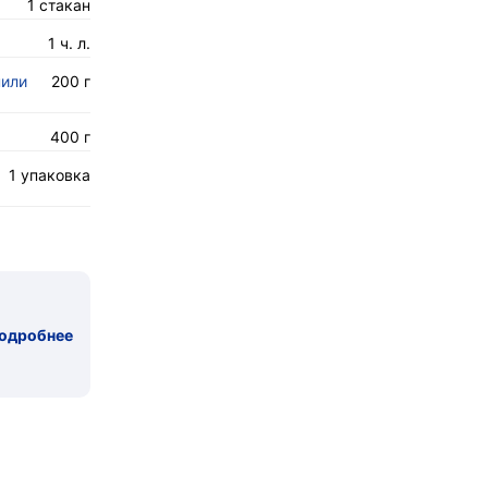
1 стакан
1 ч. л.
нили
200 г
400 г
1 упаковка
одробнее