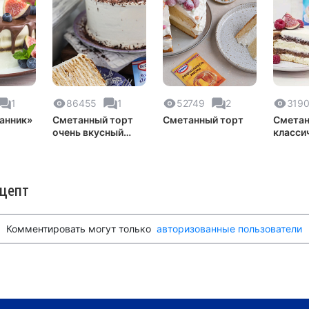
1
86455
1
52749
2
319
анник»
Сметанный торт
Сметанный торт
Сметан
очень вкусный
класси
рецепт
рецепт
ецепт
Комментировать могут только
авторизованные пользователи