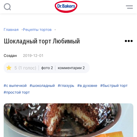
Главная
Рецепты тортов
Шокладный торт Любимый
Создан
2019-12-01
5 (1 голос)
фото 2
комментарии 2
#с выпечкой
#шоколадный
#глазурь
#в духовке
#быстрый торт
#простой торт